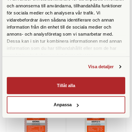
och annonserna till användarna, tillhandahålla funktioner
för sociala medier och analysera vår trafik. Vi
vidarebefordrar även sådana identifierare och annan
information från din enhet till de sociala medier och
annons- och analysföretag som vi samarbetar med.
Dessa kan i sin tur kombinera informationen med annan
Manfrotto
Adox
information som du har tillhandahållit eller som de har
Manfrotto 147 (Adapter
Adox ADOFIX Plus Fixer 100
samlat in när du har använt deras tjänster.
3/8"-1/4" Hane/Hane)
ml Concentrate
Finns i lager
Finns i lager
Visa detaljer
79 SEK
59 SEK
KÖP
LÄS MER
KÖP
LÄS MER
Tillåt alla
Anpassa