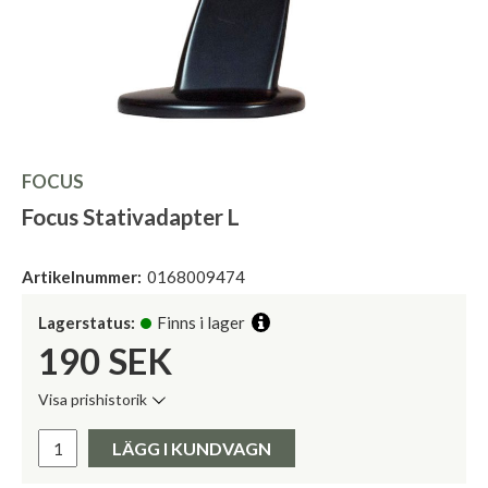
FOCUS
Focus Stativadapter L
Artikelnummer:
0168009474
Lagerstatus:
Finns i lager
190
SEK
Visa prishistorik
Lägsta pris de senaste 30 dagarna:
Pris:
LÄGG I KUNDVAGN