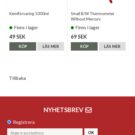
Kemiförvaring 1000ml
Small B/W Thermometer
Without Mercury
Finns i lager
Finns i lager
49 SEK
69 SEK
KÖP
LÄS MER
KÖP
LÄS MER
Tillbaka
NYHETSBREV
Registrera
OK