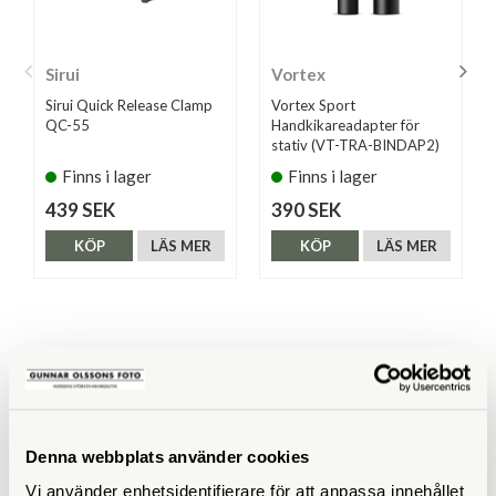
Sirui
Vortex
Sirui Quick Release Clamp
Vortex Sport
QC-55
Handkikareadapter för
stativ (VT-TRA-BINDAP2)
Finns i lager
Finns i lager
439 SEK
390 SEK
KÖP
LÄS MER
KÖP
LÄS MER
ANDRA KÖPTE ÄVEN
Denna webbplats använder cookies
Vi använder enhetsidentifierare för att anpassa innehållet