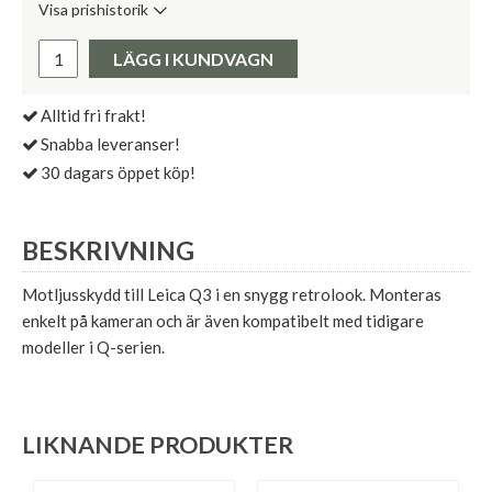
Visa prishistorik
Lägsta pris de senaste 30 dagarna:
Pris:
LÄGG I KUNDVAGN
Alltid fri frakt!
Snabba leveranser!
30 dagars öppet köp!
BESKRIVNING
Motljusskydd till Leica Q3 i en snygg retrolook. Monteras
enkelt på kameran och är även kompatibelt med tidigare
modeller i Q-serien.
LIKNANDE PRODUKTER