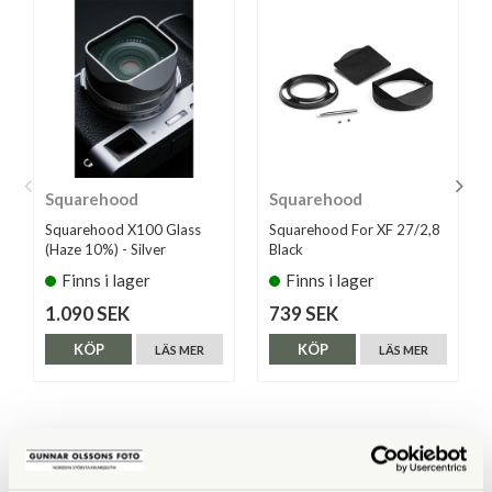
Squarehood
Squarehood
Squarehood X100 Glass
Squarehood For XF 27/2,8
(Haze 10%) - Silver
Black
Finns i lager
Finns i lager
1.090 SEK
739 SEK
KÖP
KÖP
LÄS MER
LÄS MER