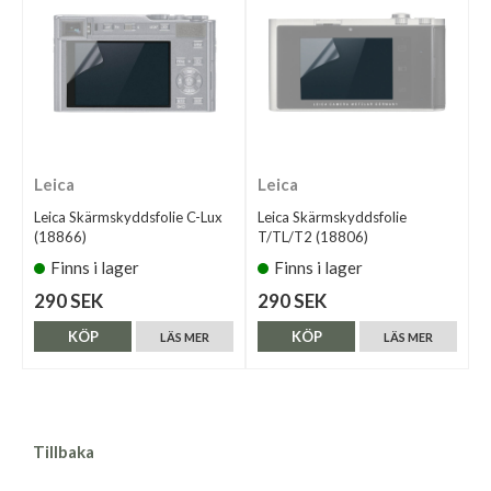
Leica
Leica
Leica Skärmskyddsfolie C-Lux
Leica Skärmskyddsfolie
(18866)
T/TL/T2 (18806)
Finns i lager
Finns i lager
290 SEK
290 SEK
KÖP
KÖP
LÄS MER
LÄS MER
Tillbaka