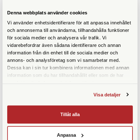
ANDRA KÖPTE ÄVEN
Denna webbplats använder cookies
Vi använder enhetsidentifierare för att anpassa innehållet
och annonserna till användarna, tillhandahålla funktioner
för sociala medier och analysera vår trafik. Vi
vidarebefordrar även sådana identifierare och annan
information från din enhet till de sociala medier och
annons- och analysföretag som vi samarbetar med.
Dessa kan i sin tur kombinera informationen med annan
information som du har tillhandahållit eller som de har
Leica
Leica
samlat in när du har använt deras tjänster.
Leica Objektivlock till Q3
Leica Premium Hybrid Glass
Mässing (19661)
Skärmskydd Size 3 (SL2, SL3)
Visa detaljer
(19624)
Finns i lager
Finns i lager
Tillåt alla
690 SEK
350 SEK
KÖP
KÖP
LÄS MER
LÄS MER
Anpassa