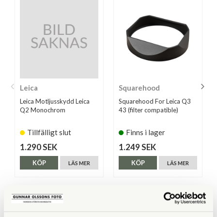
Leica
Squarehood
Leica Motljusskydd Leica
Squarehood For Leica Q3
Q2 Monochrom
43 (filter compatible)
Tillfälligt slut
Finns i lager
1.290 SEK
1.249 SEK
KÖP
KÖP
LÄS MER
LÄS MER