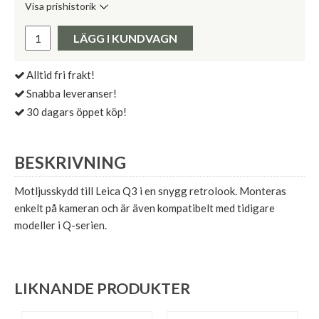
Visa prishistorik
Lägsta pris de senaste 30 dagarna:
Pris:
LÄGG I KUNDVAGN
Alltid fri frakt!
Snabba leveranser!
30 dagars öppet köp!
BESKRIVNING
Motljusskydd till Leica Q3 i en snygg retrolook. Monteras
enkelt på kameran och är även kompatibelt med tidigare
modeller i Q-serien.
LIKNANDE PRODUKTER