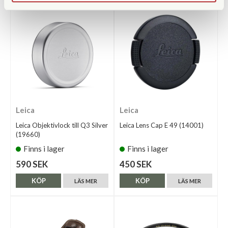
Leica
Leica
Leica Objektivlock till Q3 Silver
Leica Lens Cap E 49 (14001)
(19660)
Finns i lager
Finns i lager
590 SEK
450 SEK
KÖP
KÖP
LÄS MER
LÄS MER