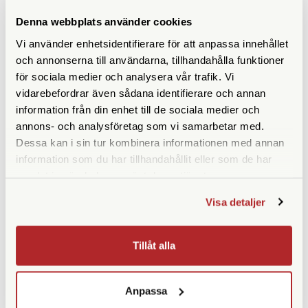
ANDRA KÖPTE ÄVEN
Denna webbplats använder cookies
Vi använder enhetsidentifierare för att anpassa innehållet
och annonserna till användarna, tillhandahålla funktioner
för sociala medier och analysera vår trafik. Vi
vidarebefordrar även sådana identifierare och annan
information från din enhet till de sociala medier och
annons- och analysföretag som vi samarbetar med.
Dessa kan i sin tur kombinera informationen med annan
information som du har tillhandahållit eller som de har
samlat in när du har använt deras tjänster.
Leica
Leica
Visa detaljer
Leica Premium Hybrid Glass
Leica Objektivlock till Q3 Svart
Skärmskydd Size 2 (M10, SL,
(19673)
Q2, Q3) (19623)
Tillåt alla
Finns i lager
Finns i lager
350 SEK
590 SEK
KÖP
KÖP
Anpassa
LÄS MER
LÄS MER