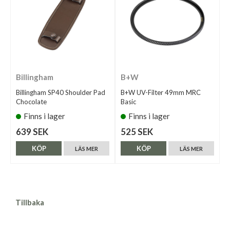
Billingham
B+W
Billingham SP40 Shoulder Pad
B+W UV-Filter 49mm MRC
Chocolate
Basic
Finns i lager
Finns i lager
639 SEK
525 SEK
KÖP
KÖP
LÄS MER
LÄS MER
Tillbaka