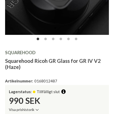
SQUAREHOOD
Squarehood Ricoh GR Glass for GR IV V2
(Haze)
Artikelnummer:
0168012487
Lagerstatus:
Tillfälligt slut
990
SEK
Visa prishistorik
Lägsta pris de senaste 30 dagarna: