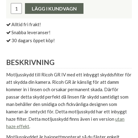
Pris:
LÄGG I KUNDVAGN
Alltid fri frakt!
Snabba leveranser!
30 dagars öppet köp!
BESKRIVNING
Motljusskydd till Ricoh GR IV med ett inbyggt skyddsfilter för
att skydda din kamera. Ricoh GR är känslig för att damm
kommer in i linsen och orsakar permanent skada. Därför
passar detta skydd perfekt då linsen får skydd samtidigt som
man behåller den smidiga och fickvänliga designen som
kameran är omtyckt för. Detta motljusskydd har ett inbyggt
haze filter. Detta motljusskydd finns även i en version
utan
haze effekt
.
Motljusskyddet är bajonettmonterat så du fäster enkelt