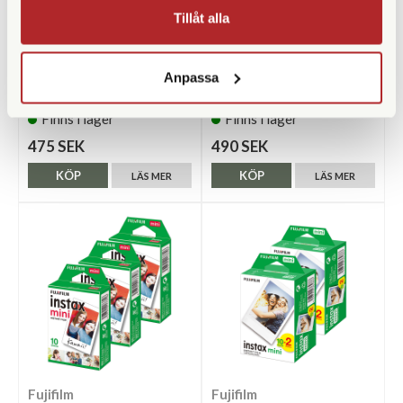
Tillåt alla
Squarehood
Squarehood
Anpassa
Squarehood Thumbgrip Ricoh
Squarehood Thumbgrip Ricoh
GR IV Black
GR IV Brass
Finns i lager
Finns i lager
475 SEK
490 SEK
KÖP
KÖP
LÄS MER
LÄS MER
Fujifilm
Fujifilm