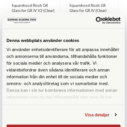
Squarehood Ricoh GR
Squarehood Ricoh GR
Glass for GR IV V2 (Clear)
Glass for GR IV (Clear)
Tillfälligt slut
Finns i lager
990 SEK
875 SEK
KÖP
KÖP
LÄS MER
LÄS MER
Denna webbplats använder cookies
Vi använder enhetsidentifierare för att anpassa innehållet
och annonserna till användarna, tillhandahålla funktioner
för sociala medier och analysera vår trafik. Vi
vidarebefordrar även sådana identifierare och annan
ANDRA KÖPTE ÄVEN
information från din enhet till de sociala medier och
annons- och analysföretag som vi samarbetar med.
Dessa kan i sin tur kombinera informationen med annan
information som du har tillhandahållit eller som de har
samlat in när du har använt deras tjänster.
Visa detaljer