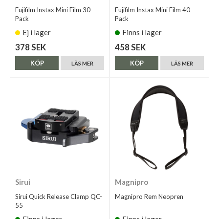
Fujifilm Instax Mini Film 30
Fujifilm Instax Mini Film 40
Pack
Pack
Ej i lager
Finns i lager
378 SEK
458 SEK
KÖP
KÖP
LÄS MER
LÄS MER
Sirui
Magnipro
Sirui Quick Release Clamp QC-
Magnipro Rem Neopren
55
Finns i lager
Finns i lager