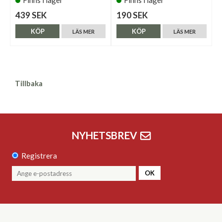
439 SEK
190 SEK
KÖP
KÖP
LÄS MER
LÄS MER
Tillbaka
NYHETSBREV
Registrera
OK