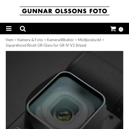
0
Hem
>
Kamera & Foto
>
Kameratillbehör
>
Motljusskydd
>
Squarehood Ricoh GR Glass for GR IV V2 (Haze)