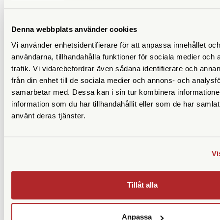
190 SEK
109 SEK
KÖP
LÄS MER
KÖP
LÄS MER
Denna webbplats använder cookies
Vi använder enhetsidentifierare för att anpassa innehållet och
användarna, tillhandahålla funktioner för sociala medier och 
trafik. Vi vidarebefordrar även sådana identifierare och anna
från din enhet till de sociala medier och annons- och analysf
samarbetar med. Dessa kan i sin tur kombinera informatio
information som du har tillhandahållit eller som de har samlat
använt deras tjänster.
Squarehood
Squarehood
Squarehood Adapter Ring
Squarehood Mini Softy
Vi
NEW for X100 Black
Hammered Brass
Ej i lager
Finns i lager
Tillåt alla
190 SEK
119 SEK
KÖP
LÄS MER
KÖP
LÄS MER
Anpassa