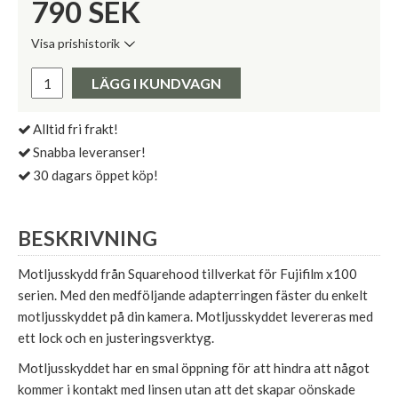
790
SEK
Visa prishistorik
Lägsta pris de senaste 30 dagarna:
Pris:
LÄGG I KUNDVAGN
Alltid fri frakt!
Snabba leveranser!
30 dagars öppet köp!
BESKRIVNING
Motljusskydd från Squarehood tillverkat för Fujifilm x100
serien. Med den medföljande adapterringen fäster du enkelt
motljusskyddet på din kamera. Motljusskyddet levereras med
ett lock och en justeringsverktyg.
Motljusskyddet har en smal öppning för att hindra att något
kommer i kontakt med linsen utan att det skapar oönskade