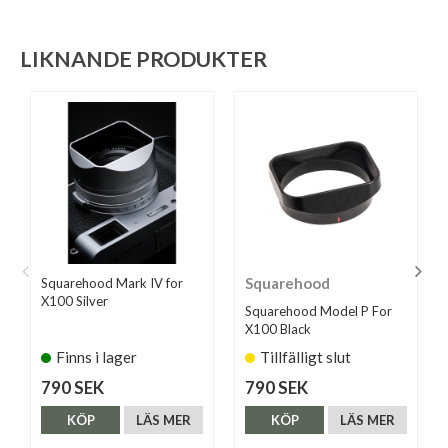
LIKNANDE PRODUKTER
Squarehood
Squarehood Mark IV for
X100 Silver
Squarehood Model P For
X100 Black
Finns i lager
Tillfälligt slut
790 SEK
790 SEK
KÖP
LÄS MER
KÖP
LÄS MER