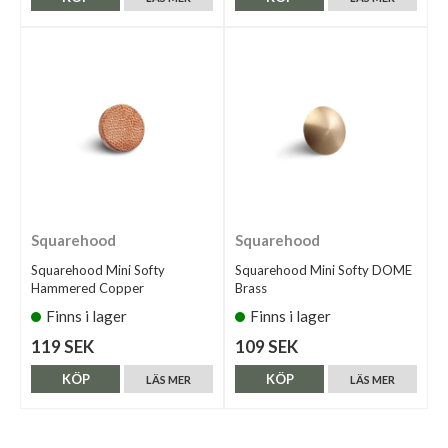
Squarehood
Squarehood
Squarehood Mini Softy
Squarehood Mini Softy DOME
Hammered Copper
Brass
Finns i lager
Finns i lager
119 SEK
109 SEK
KÖP
KÖP
LÄS MER
LÄS MER