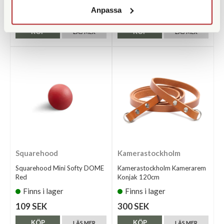
Anpassa
109 SEK
300 SEK
KÖP
KÖP
LÄS MER
LÄS MER
Squarehood
Kamerastockholm
Squarehood Mini Softy DOME
Kamerastockholm Kamerarem
Red
Konjak 120cm
Finns i lager
Finns i lager
109 SEK
300 SEK
KÖP
KÖP
LÄS MER
LÄS MER