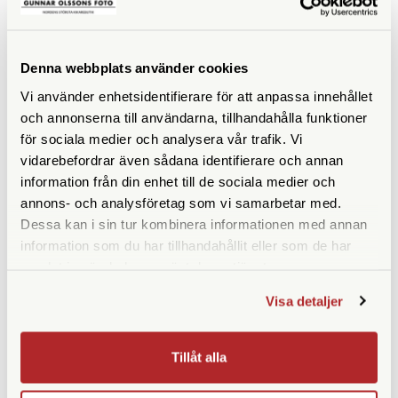
Denna webbplats använder cookies
Vi använder enhetsidentifierare för att anpassa innehållet
ANDRA KÖPTE ÄVEN
och annonserna till användarna, tillhandahålla funktioner
för sociala medier och analysera vår trafik. Vi
vidarebefordrar även sådana identifierare och annan
information från din enhet till de sociala medier och
annons- och analysföretag som vi samarbetar med.
Dessa kan i sin tur kombinera informationen med annan
information som du har tillhandahållit eller som de har
samlat in när du har använt deras tjänster.
Visa detaljer
Squarehood
Kamerastockholm
Tillåt alla
Squarehood Mini Softy DOME
Kamerastockholm Kamerarem
Black
Konjak 100cm
Finns i lager
Finns i lager