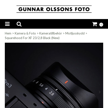
0
Hem
>
Kamera & Foto
>
Kameratillbehör
>
Motljusskydd
>
Squarehood For XF 23/2,8 Black (New)