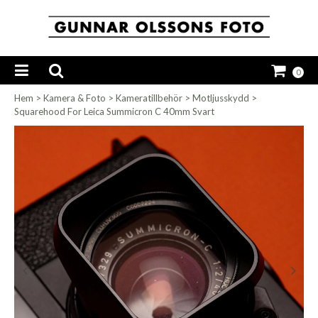
0
Hem
>
Kamera & Foto
>
Kameratillbehör
>
Motljusskydd
>
Squarehood For Leica Summicron C 40mm Svart