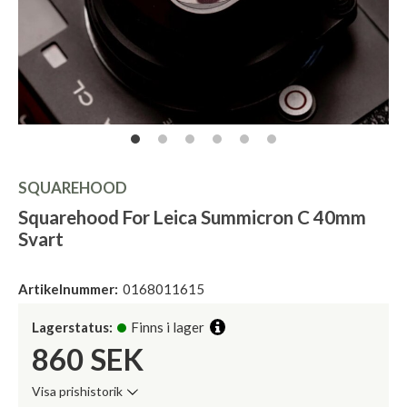
SQUAREHOOD
Squarehood For Leica Summicron C 40mm
Svart
Artikelnummer:
0168011615
Lagerstatus:
Finns i lager
860
SEK
Visa prishistorik
Lägsta pris de senaste 30 dagarna: