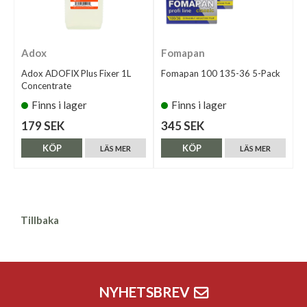
Adox
Fomapan
Adox ADOFIX Plus Fixer 1L
Fomapan 100 135-36 5-Pack
Concentrate
Finns i lager
Finns i lager
179 SEK
345 SEK
KÖP
KÖP
LÄS MER
LÄS MER
Tillbaka
NYHETSBREV