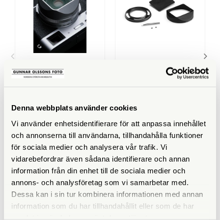
Squarehood
Squarehood
Squarehood X100 Glass
Squarehood For XF 27/2,8
(Haze 10%) - Silver
Black
Finns i lager
Finns i lager
Denna webbplats använder cookies
1.090 SEK
739 SEK
Vi använder enhetsidentifierare för att anpassa innehållet
KÖP
KÖP
LÄS MER
LÄS MER
och annonserna till användarna, tillhandahålla funktioner
för sociala medier och analysera vår trafik. Vi
vidarebefordrar även sådana identifierare och annan
information från din enhet till de sociala medier och
annons- och analysföretag som vi samarbetar med.
ANDRA KÖPTE ÄVEN
Dessa kan i sin tur kombinera informationen med annan
information som du har tillhandahållit eller som de har
samlat in när du har använt deras tjänster.