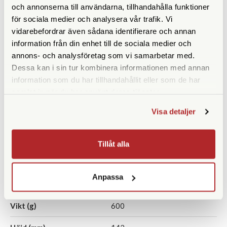
och annonserna till användarna, tillhandahålla funktioner
för sociala medier och analysera vår trafik. Vi
Synfält (º)
6,4
vidarebefordrar även sådana identifierare och annan
Synfält på 1000 m
110
information från din enhet till de sociala medier och
annons- och analysföretag som vi samarbetar med.
Närgräns (m)
4
Dessa kan i sin tur kombinera informationen med annan
information som du har tillhandahållit eller som de har
Vattentät
Nej, stänkskyddad
samlat in när du har använt deras tjänster.
Fokuseringstyp
Centrumfokus
Visa detaljer
Prismatyp
Takkantsprism
Tillåt alla
Ögonavstånd/Eye relief
15
(mm)
Anpassa
Vridbara ögonmusslor
Ja
Vikt (g)
600