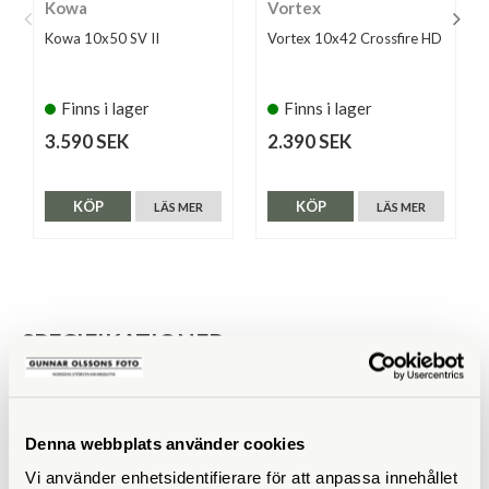
Kowa
Vortex
Kowa 10x50 SV II
Vortex 10x42 Crossfire HD
Finns i lager
Finns i lager
3.590 SEK
2.390 SEK
KÖP
KÖP
LÄS MER
LÄS MER
SPECIFIKATIONER
Förstoring
10x
Frontlinsdiameter (mm)
40
Denna webbplats använder cookies
Vi använder enhetsidentifierare för att anpassa innehållet
Utträdespupill (mm)
4