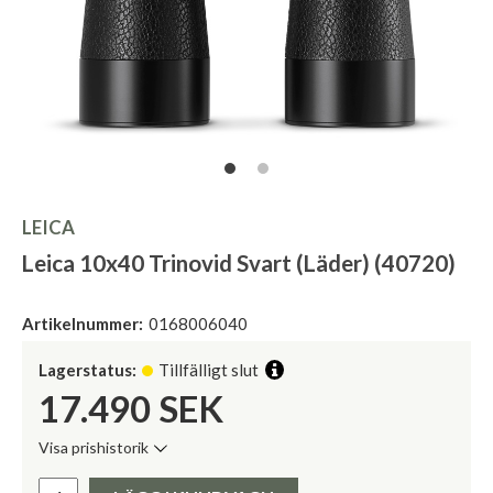
LEICA
Leica 10x40 Trinovid Svart (Läder) (40720)
Artikelnummer:
0168006040
Lagerstatus:
Tillfälligt slut
17.490
SEK
Visa prishistorik
Lägsta pris de senaste 30 dagarna:
Pris: