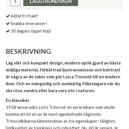
LÄGG I KUNDVAGN
Alltid fri frakt!
Snabba leveranser!
30 dagars öppet köp!
BESKRIVNING
Låg vikt och kompakt design, modern optik gjord av bästa
möjliga material, förbättrad ljustransmisson och kontrast
är några av de saker som gör Leica Trinovid till en modern
ikon. Och en mångsidig och oumbärlig följeslagare när du
ska resa, vandra eller bara vara ute i naturen.
En klassiker
1958 lanserades Leitz Trinovid; en serie kikare som skulle
komma att bli en av de mest uppskattade någonsin.
Trinovidkikarna kännetecknas av tre egenskaper: tålighet,
bildkvalitet av toppklass och robusthet. Nu, 60 år senare, är