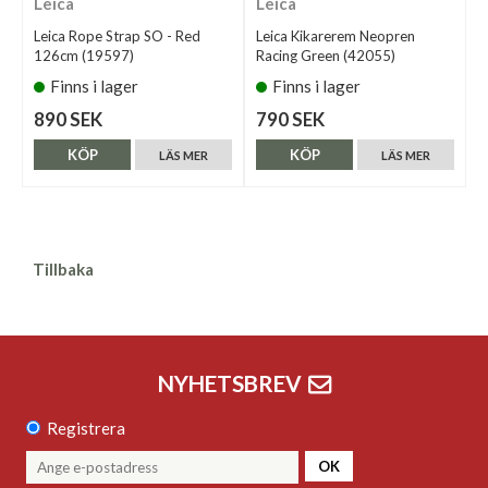
Leica
Leica
Leica Rope Strap SO - Red
Leica Kikarerem Neopren
126cm (19597)
Racing Green (42055)
Finns i lager
Finns i lager
890 SEK
790 SEK
KÖP
KÖP
LÄS MER
LÄS MER
Tillbaka
NYHETSBREV
Registrera
OK