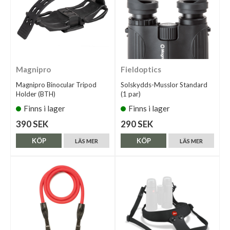
Magnipro
Fieldoptics
Magnipro Binocular Tripod
Solskydds-Musslor Standard
Holder (BTH)
(1 par)
Finns i lager
Finns i lager
390 SEK
290 SEK
KÖP
KÖP
LÄS MER
LÄS MER