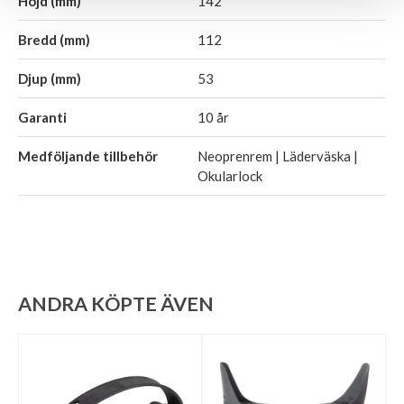
Höjd (mm)
142
Bredd (mm)
112
Djup (mm)
53
Garanti
10 år
Medföljande tillbehör
Neoprenrem | Läderväska |
Okularlock
ANDRA KÖPTE ÄVEN