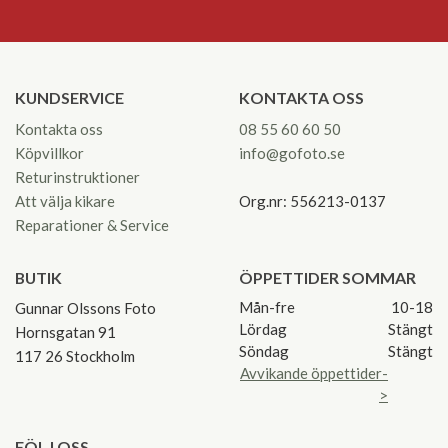
KUNDSERVICE
KONTAKTA OSS
Kontakta oss
08 55 60 60 50
Köpvillkor
info@gofoto.se
Returinstruktioner
Att välja kikare
Org.nr: 556213-0137
Reparationer & Service
BUTIK
ÖPPETTIDER SOMMAR
Mån-fre
10-18
Gunnar Olssons Foto
Lördag
Stängt
Hornsgatan 91
Söndag
Stängt
117 26 Stockholm
Avvikande öppettider-
>
FÖLJ OSS