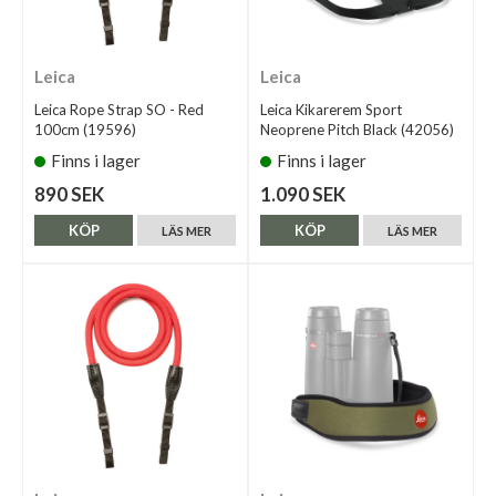
Leica
Leica
Leica Rope Strap SO - Red
Leica Kikarerem Sport
100cm (19596)
Neoprene Pitch Black (42056)
Finns i lager
Finns i lager
890 SEK
1.090 SEK
KÖP
KÖP
LÄS MER
LÄS MER