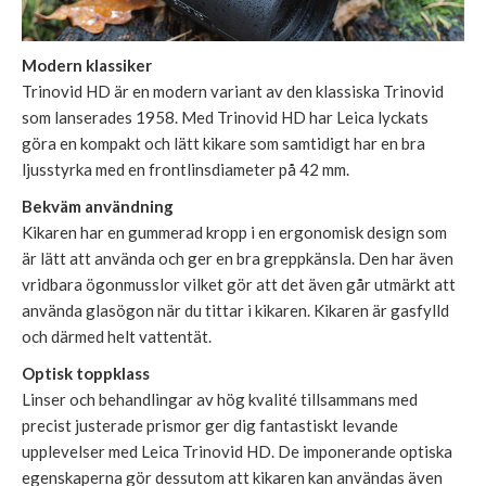
Modern klassiker
Trinovid HD är en modern variant av den klassiska Trinovid
som lanserades 1958. Med Trinovid HD har Leica lyckats
göra en kompakt och lätt kikare som samtidigt har en bra
ljusstyrka med en frontlinsdiameter på 42 mm.
Bekväm användning
Kikaren har en gummerad kropp i en ergonomisk design som
är lätt att använda och ger en bra greppkänsla. Den har även
vridbara ögonmusslor vilket gör att det även går utmärkt att
använda glasögon när du tittar i kikaren. Kikaren är gasfylld
och därmed helt vattentät.
Optisk toppklass
Linser och behandlingar av hög kvalité tillsammans med
precist justerade prismor ger dig fantastiskt levande
upplevelser med Leica Trinovid HD. De imponerande optiska
egenskaperna gör dessutom att kikaren kan användas även