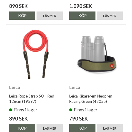
890 SEK
1.090 SEK
KÖP
KÖP
LÄS MER
LÄS MER
Leica
Leica
Leica Rope Strap SO - Red
Leica Kikarerem Neopren
126cm (19597)
Racing Green (42055)
Finns i lager
Finns i lager
890 SEK
790 SEK
KÖP
KÖP
LÄS MER
LÄS MER