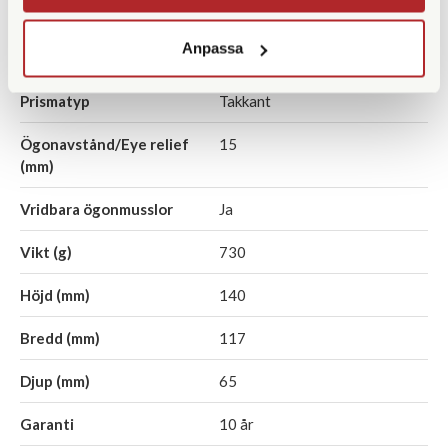
Vattentät
Ja
Anpassa
Fokuseringstyp
Centrumfocus
Prismatyp
Takkant
Ögonavstånd/Eye relief
15
(mm)
Vridbara ögonmusslor
Ja
Vikt (g)
730
Höjd (mm)
140
Bredd (mm)
117
Djup (mm)
65
Garanti
10 år