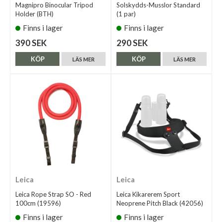
Magnipro Binocular Tripod
Solskydds-Musslor Standard
Holder (BTH)
(1 par)
Finns i lager
Finns i lager
390 SEK
290 SEK
KÖP
KÖP
LÄS MER
LÄS MER
Leica
Leica
Leica Rope Strap SO - Red
Leica Kikarerem Sport
100cm (19596)
Neoprene Pitch Black (42056)
Finns i lager
Finns i lager