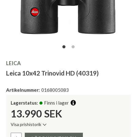
LEICA
Leica 10x42 Trinovid HD (40319)
Artikelnummer:
0168005083
Lagerstatus:
Finns i lager
13.990
SEK
Visa prishistorik
Lägsta pris de senaste 30 dagarna:
Pris: