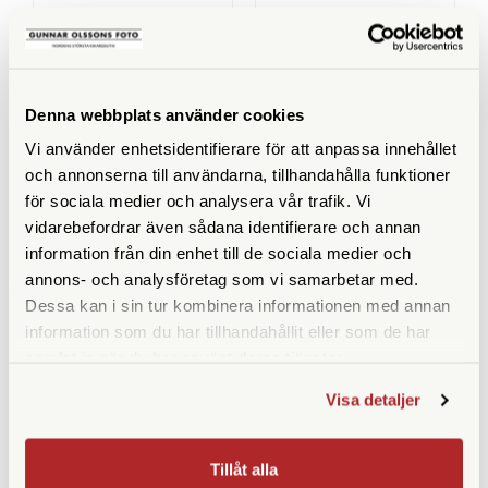
KÖP
KÖP
LÄS MER
LÄS MER
Denna webbplats använder cookies
Vi använder enhetsidentifierare för att anpassa innehållet
SPECIFIKATIONER
och annonserna till användarna, tillhandahålla funktioner
för sociala medier och analysera vår trafik. Vi
Förstoring
10
vidarebefordrar även sådana identifierare och annan
information från din enhet till de sociala medier och
Frontlinsdiameter (mm)
42
annons- och analysföretag som vi samarbetar med.
Dessa kan i sin tur kombinera informationen med annan
Utträdespupill (mm)
4,2
information som du har tillhandahållit eller som de har
samlat in när du har använt deras tjänster.
Synfält (º)
6,5
Visa detaljer
Synfält på 1000 m
113
Närgräns (m)
1,6
Tillåt alla