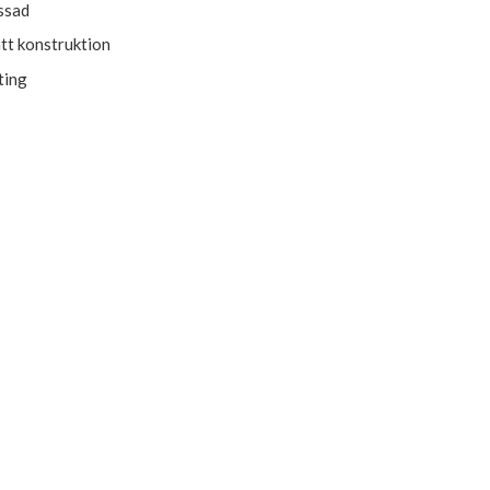
ssad
tt konstruktion
ting