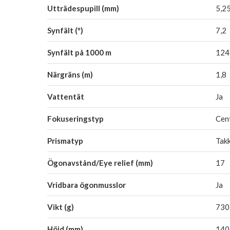
Utträdespupill (mm)
5,2
Synfält (º)
7,2
Synfält på 1000 m
124
Närgräns (m)
1,8
Vattentät
Ja
Fokuseringstyp
Cen
Prismatyp
Tak
Ögonavstånd/Eye relief (mm)
17
Vridbara ögonmusslor
Ja
Vikt (g)
730
Höjd (mm)
140