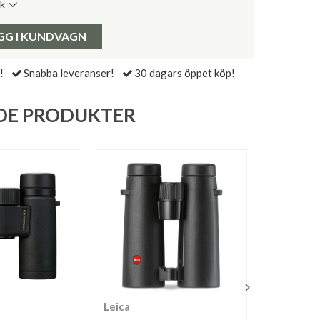
ik
de senaste 30 dagarna:
Pris:
GG I KUNDVAGN
!
Snabba leveranser!
30 dagars öppet köp!
DE PRODUKTER
Leica
Leica