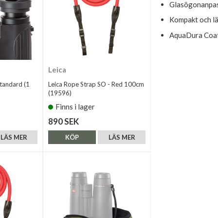
Glasögonanpa
Kompakt och lä
AquaDura Coa
Leica
tandard (1
Leica Rope Strap SO - Red 100cm
(19596)
Finns i lager
890 SEK
LÄS MER
KÖP
LÄS MER