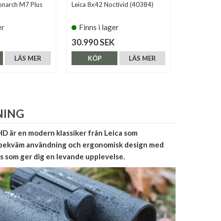
narch M7 Plus
Leica 8x42 Noctivid (40384)
Leica 8x32 
(40090)
er
Finns i lager
Finns i 
30.990 SEK
23.890 S
LÄS MER
KÖP
LÄS MER
KÖP
NING
HD är en modern klassiker från Leica som
 bekväm användning och ergonomisk design med
s som ger dig en levande upplevelse.