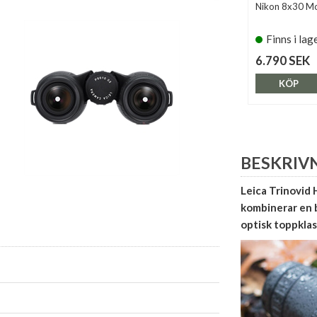
Nikon 8x30 Mo
Finns i lag
6.790 SEK
KÖP
BESKRIV
Leica Trinovid 
kombinerar en
optisk toppklas