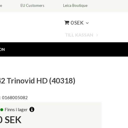
ce
EU Customers
Leica Boutique
0 SEK
TILL KASSAN
ION
42 Trinovid HD (40318)
:
0168005082
Finns i lager
0
SEK