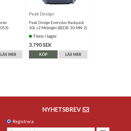
Peak Design
pren
Peak Design Everyday Backpack
2053)
30L v2 Midnight (BEDB-30-MN-2)
Finns i lager
3.790 SEK
LÄS MER
KÖP
LÄS MER
NYHETSBREV
Registrera