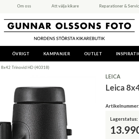
Om oss
Att välja kikare
Reparationer & Servi
ÖVRIGT
KAMPANJER
OUTLET
INSPIRAT
a 8x42 Trinovid HD (40318)
LEICA
Leica 8x
Artikelnummer
Lagerstatus:
13.99