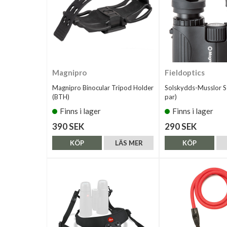
Magnipro
Fieldoptics
Magnipro Binocular Tripod Holder
Solskydds-Musslor S
(BTH)
par)
Finns i lager
Finns i lager
390 SEK
290 SEK
KÖP
LÄS MER
KÖP