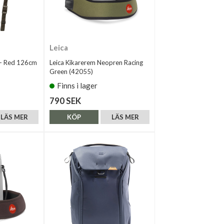
Leica
 - Red 126cm
Leica Kikarerem Neopren Racing
Green (42055)
Finns i lager
790 SEK
LÄS MER
KÖP
LÄS MER