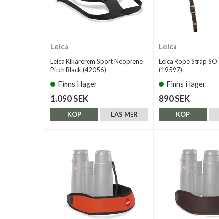
Leica
Leica
Leica Kikarerem Sport Neoprene
Leica Rope Strap SO
Pitch Black (42056)
(19597)
Finns i lager
Finns i lager
1.090 SEK
890 SEK
KÖP
LÄS MER
KÖP