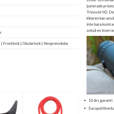
justerade prismo
Trinovid HD. De
kikaren kan anv
inte bara kontra
också en överra
r
| Frontlock | Okularlock | Neoprenväska
10 års garanti
Europatillverk