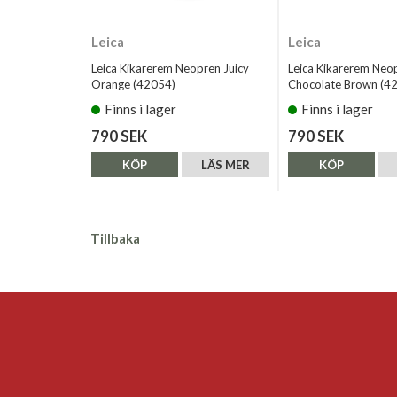
Leica
Leica
Leica Kikarerem Neopren Juicy
Leica Kikarerem Neo
Orange (42054)
Chocolate Brown (4
Finns i lager
Finns i lager
790 SEK
790 SEK
KÖP
LÄS MER
KÖP
Tillbaka