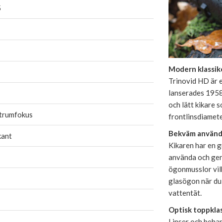
5
Modern klassik
Trinovid HD är 
lanserades 1958
och lätt kikare 
trumfokus
frontlinsdiamet
Bekväm använd
kant
Kikaren har en g
använda och ger
ögonmusslor vil
glasögon när du 
vattentät.
Optisk toppkla
Linser och behan