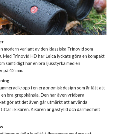
er
en modern variant av den klassiska Trinovid som
. Med Trinovid HD har Leica lyckats göra en kompakt
som samtidigt har en bra ljusstyrka med en
er på 42 mm.
ning
ummerad kropp i en ergonomisk design som är lätt att
 en bra greppkänsla. Den har även vridbara
ket gör att det även går utmärkt att använda
tittar i kikaren. Kikaren är gasfylld och därmed helt
ss
dlingar av hög kvalité tillsammans med precist