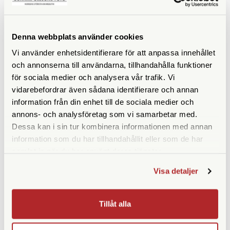
Denna webbplats använder cookies
SPECIFIKATIONER
Vi använder enhetsidentifierare för att anpassa innehållet
och annonserna till användarna, tillhandahålla funktioner
Förstoring
8x
för sociala medier och analysera vår trafik. Vi
vidarebefordrar även sådana identifierare och annan
Frontlinsdiameter (mm)
32
information från din enhet till de sociala medier och
annons- och analysföretag som vi samarbetar med.
Utträdespupill (mm)
4
Dessa kan i sin tur kombinera informationen med annan
Synfält (º)
7,2
information som du har tillhandahållit eller som de har
samlat in när du har använt deras tjänster.
Synfält på 1000 m
124
Visa detaljer
Närgräns (m)
1
Vattentät
Ja
Tillåt alla
Fokuseringstyp
Centrumfokus