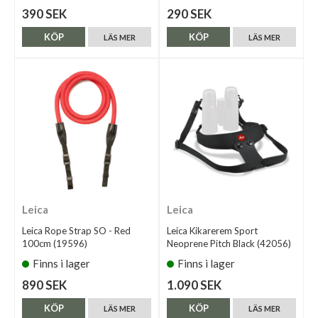
390 SEK
290 SEK
KÖP
KÖP
LÄS MER
LÄS MER
Leica
Leica
Leica Rope Strap SO - Red
Leica Kikarerem Sport
100cm (19596)
Neoprene Pitch Black (42056)
Finns i lager
Finns i lager
890 SEK
1.090 SEK
KÖP
KÖP
LÄS MER
LÄS MER