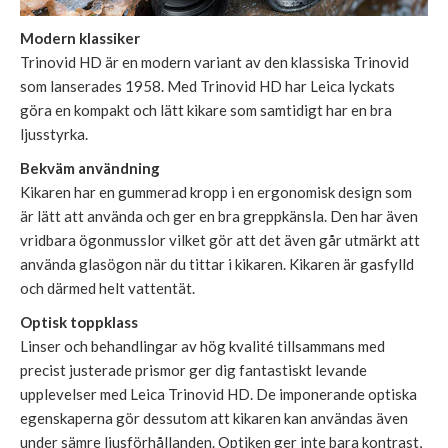
Modern klassiker
Trinovid HD är en modern variant av den klassiska Trinovid
som lanserades 1958. Med Trinovid HD har Leica lyckats
göra en kompakt och lätt kikare som samtidigt har en bra
ljusstyrka.
Bekväm användning
Kikaren har en gummerad kropp i en ergonomisk design som
är lätt att använda och ger en bra greppkänsla. Den har även
vridbara ögonmusslor vilket gör att det även går utmärkt att
använda glasögon när du tittar i kikaren. Kikaren är gasfylld
och därmed helt vattentät.
Optisk toppklass
Linser och behandlingar av hög kvalité tillsammans med
precist justerade prismor ger dig fantastiskt levande
upplevelser med Leica Trinovid HD. De imponerande optiska
egenskaperna gör dessutom att kikaren kan användas även
under sämre ljusförhållanden. Optiken ger inte bara kontrast,