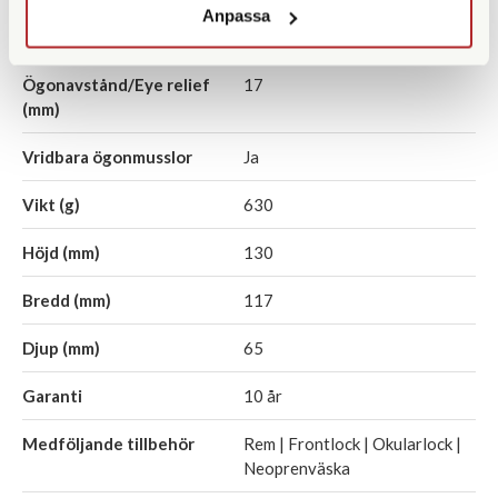
Anpassa
Prismatyp
Takkant
Ögonavstånd/Eye relief
17
(mm)
Vridbara ögonmusslor
Ja
Vikt (g)
630
Höjd (mm)
130
Bredd (mm)
117
Djup (mm)
65
Garanti
10 år
Medföljande tillbehör
Rem | Frontlock | Okularlock |
Neoprenväska