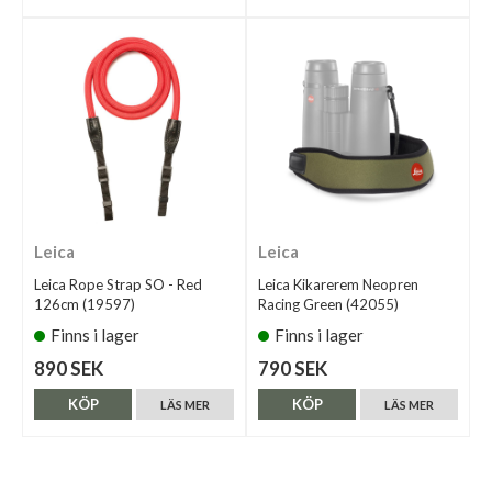
Leica
Leica
Leica Rope Strap SO - Red
Leica Kikarerem Neopren
126cm (19597)
Racing Green (42055)
Finns i lager
Finns i lager
890 SEK
790 SEK
KÖP
KÖP
LÄS MER
LÄS MER