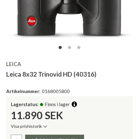
LEICA
Leica 8x32 Trinovid HD (40316)
Artikelnummer:
0168005800
Lagerstatus:
Finns i lager
11.890
SEK
Visa prishistorik
Lägsta pris de senaste 30 dagarna:
Pris: