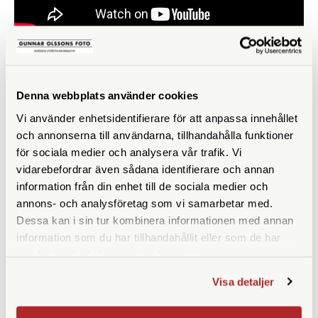
LIKNANDE PRODUKTER
Denna webbplats använder cookies
Vi använder enhetsidentifierare för att anpassa innehållet
och annonserna till användarna, tillhandahålla funktioner
för sociala medier och analysera vår trafik. Vi
vidarebefordrar även sådana identifierare och annan
information från din enhet till de sociala medier och
annons- och analysföretag som vi samarbetar med.
Dessa kan i sin tur kombinera informationen med annan
information som du har tillhandahållit eller som de har
samlat in när du har använt deras tjänster.
Peak Design
Peak Design
Peak Design Travel
Peak Design Travel
Visa detaljer
Backpack 45L Sage (BTR-
Backpack 45L Coyote
45-SG-1)
(BTR-45-CY-2)