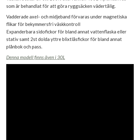
som är behandlat för att göra ryggsäcken vädertålig.
Vadderade axel- och midjeband förvaras under magnetiska
flikar för bekymmersfri väskkontroll
Expanderbara sidofickor för bland annat vattenflaska eller
stativ samt 2st dolda yttre blixtlåsfickor för bland annat
plånbok och pass.
Denna modell finns även i 30L