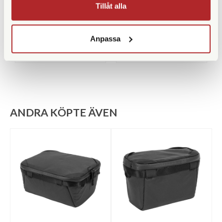
Finns i lager
Finns i lager
Tillåt alla
2.890 SEK
2.890 SEK
3.790 SEK
3.790 SEK
Anpassa
KÖP
KÖP
LÄS MER
LÄS MER
ANDRA KÖPTE ÄVEN