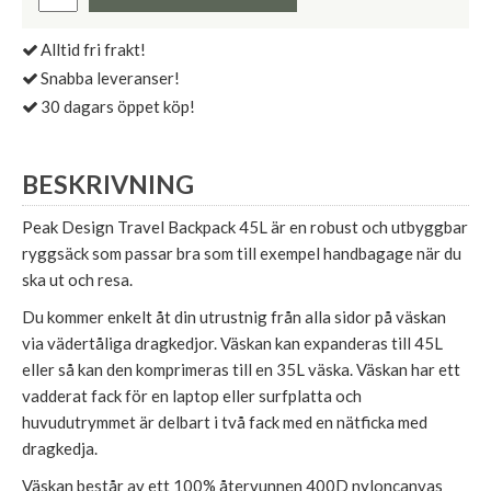
Alltid fri frakt!
Snabba leveranser!
30 dagars öppet köp!
BESKRIVNING
Peak Design Travel Backpack 45L är en robust och utbyggbar
ryggsäck som passar bra som till exempel handbagage när du
ska ut och resa.
Du kommer enkelt åt din utrustnig från alla sidor på väskan
via vädertåliga dragkedjor. Väskan kan expanderas till 45L
eller så kan den komprimeras till en 35L väska. Väskan har ett
vadderat fack för en laptop eller surfplatta och
huvudutrymmet är delbart i två fack med en nätficka med
dragkedja.
Väskan består av ett 100% återvunnen 400D nyloncanvas