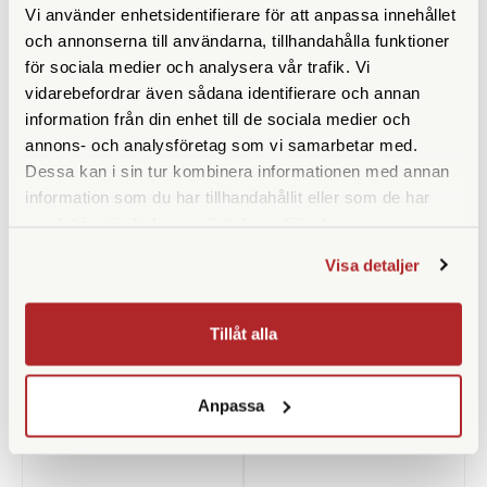
Vi använder enhetsidentifierare för att anpassa innehållet
och annonserna till användarna, tillhandahålla funktioner
för sociala medier och analysera vår trafik. Vi
vidarebefordrar även sådana identifierare och annan
information från din enhet till de sociala medier och
Peak Design
Peak Design
annons- och analysföretag som vi samarbetar med.
Peak Design Cuff Black (CF-
Peak Design Cuff Ocean
BL-3)
(CF-DS-3)
Dessa kan i sin tur kombinera informationen med annan
information som du har tillhandahållit eller som de har
Finns i lager
Finns i lager
samlat in när du har använt deras tjänster.
429 SEK
429 SEK
Visa detaljer
KÖP
KÖP
LÄS MER
LÄS MER
Tillåt alla
ANDRA KÖPTE ÄVEN
Anpassa