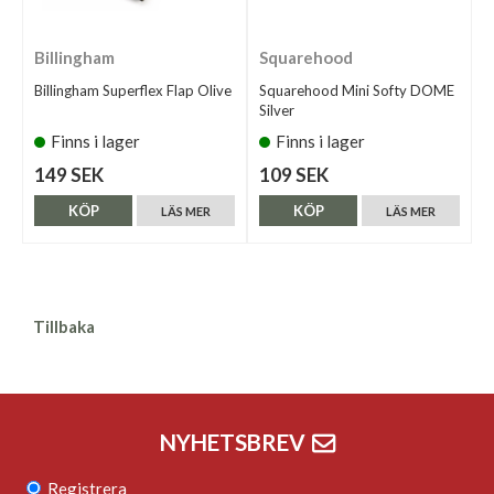
Billingham
Squarehood
Billingham Superflex Flap Olive
Squarehood Mini Softy DOME
Silver
Finns i lager
Finns i lager
149 SEK
109 SEK
KÖP
KÖP
LÄS MER
LÄS MER
Tillbaka
NYHETSBREV
Registrera