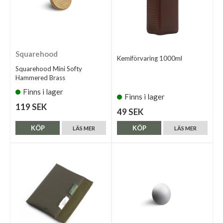
Squarehood
Kemiförvaring 1000ml
Squarehood Mini Softy
Hammered Brass
Finns i lager
Finns i lager
119 SEK
49 SEK
KÖP
KÖP
LÄS MER
LÄS MER