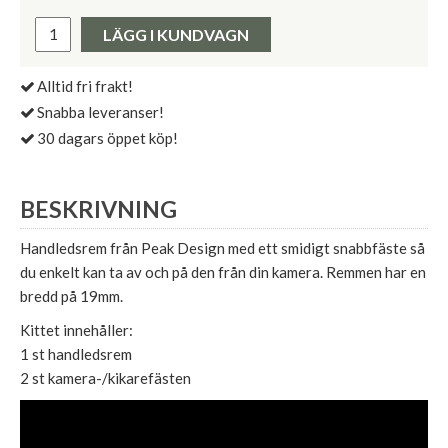
Lägsta pris de senaste 30 dagarna:
Pris:
LÄGG I KUNDVAGN
Alltid fri frakt!
Snabba leveranser!
30 dagars öppet köp!
BESKRIVNING
Handledsrem från Peak Design med ett smidigt snabbfäste så
du enkelt kan ta av och på den från din kamera. Remmen har en
bredd på 19mm.
Kittet innehåller:
1 st handledsrem
2 st kamera-/kikarefästen