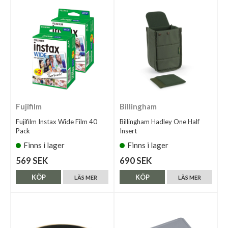
Fujifilm
Billingham
Fujifilm Instax Wide Film 40
Billingham Hadley One Half
Pack
Insert
Finns i lager
Finns i lager
569 SEK
690 SEK
KÖP
KÖP
LÄS MER
LÄS MER