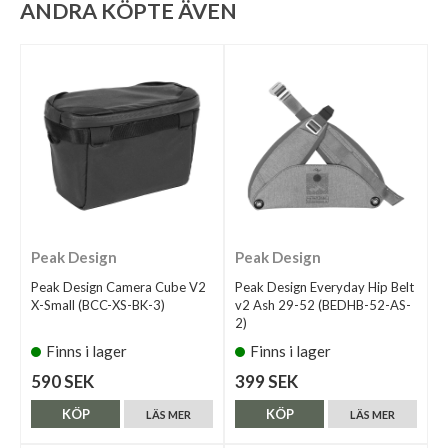
ANDRA KÖPTE ÄVEN
Peak Design
Peak Design
Peak Design Camera Cube V2
Peak Design Everyday Hip Belt
X-Small (BCC-XS-BK-3)
v2 Ash 29-52 (BEDHB-52-AS-
2)
Finns i lager
Finns i lager
590 SEK
399 SEK
KÖP
KÖP
LÄS MER
LÄS MER