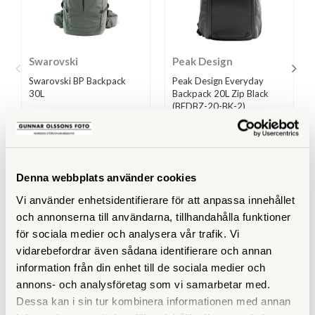
Swarovski
Peak Design
Swarovski BP Backpack
Peak Design Everyday
30L
Backpack 20L Zip Black
(BEDBZ-20-BK-2)
Finns i lager
Finns i lager
2.780 SEK
2.490 SEK
Denna webbplats använder cookies
KÖP
KÖP
LÄS MER
LÄS MER
Vi använder enhetsidentifierare för att anpassa innehållet
och annonserna till användarna, tillhandahålla funktioner
för sociala medier och analysera vår trafik. Vi
vidarebefordrar även sådana identifierare och annan
information från din enhet till de sociala medier och
SPECIFIKATIONER
annons- och analysföretag som vi samarbetar med.
Dessa kan i sin tur kombinera informationen med annan
Yttermått (cm)
Roll-top inrullad: 48,5 x 28 x