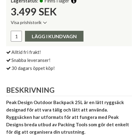
Lagerstatus:
Finns i lager
3.499
SEK
Visa prishistorik
Lägsta pris de senaste 30 dagarna:
Pris:
LÄGG I KUNDVAGN
Alltid fri frakt!
Snabba leveranser!
30 dagars öppet köp!
BESKRIVNING
Peak Design Outdoor Backpack 25L är en lätt ryggsäck
designad för att vara tålig och lätt att använda.
Ryggsäcken har utformats för att fungera med Peak
Designs breda utbud av Packing Tools som gör det enkelt
för dig att organisera din utrustning.