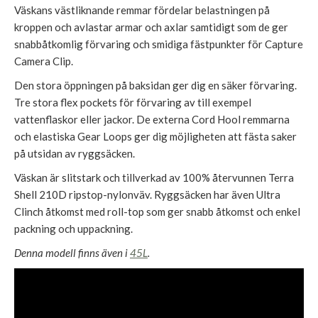
Väskans västliknande remmar fördelar belastningen på
kroppen och avlastar armar och axlar samtidigt som de ger
snabbåtkomlig förvaring och smidiga fästpunkter för Capture
Camera Clip.
Den stora öppningen på baksidan ger dig en säker förvaring.
Tre stora flex pockets för förvaring av till exempel
vattenflaskor eller jackor. De externa Cord Hool remmarna
och elastiska Gear Loops ger dig möjligheten att fästa saker
på utsidan av ryggsäcken.
Väskan är slitstark och tillverkad av 100% återvunnen Terra
Shell 210D ripstop-nylonväv. Ryggsäcken har även Ultra
Clinch åtkomst med roll-top som ger snabb åtkomst och enkel
packning och uppackning.
Denna modell finns även i
45L
.