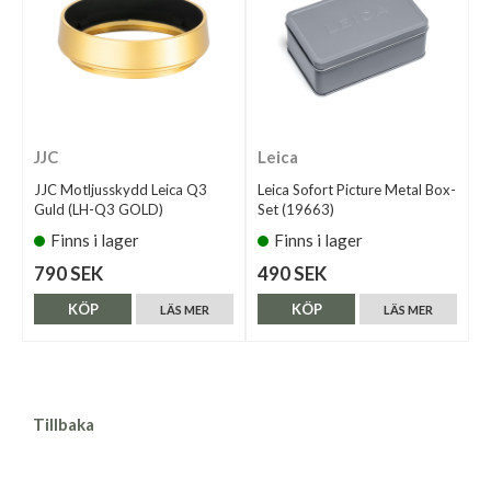
JJC
Leica
JJC Motljusskydd Leica Q3
Leica Sofort Picture Metal Box-
Guld (LH-Q3 GOLD)
Set (19663)
Finns i lager
Finns i lager
790 SEK
490 SEK
KÖP
KÖP
LÄS MER
LÄS MER
Tillbaka