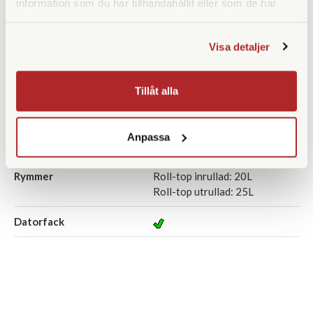
information som du har tillhandahållit eller som de har
15
samlat in när du har använt deras tjänster.
Roll-top utrullad: 66 x 28 x
15
Visa detaljer
Innermått (cm)
Roll-top inrullad: 48 x 27,5 x
14.5
Tillåt alla
Roll-top utrullad: 65,5 x 27,5
x 14,5
Anpassa
Vikt (g)
1150
Rymmer
Roll-top inrullad: 20L
Roll-top utrullad: 25L
Datorfack