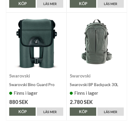
KÖP
KÖP
LÄS MER
LÄS MER
Swarovski
Swarovski
Swarovski Bino Guard Pro
Swarovski BP Backpack 30L
Finns i lager
Finns i lager
880 SEK
2.780 SEK
KÖP
KÖP
LÄS MER
LÄS MER