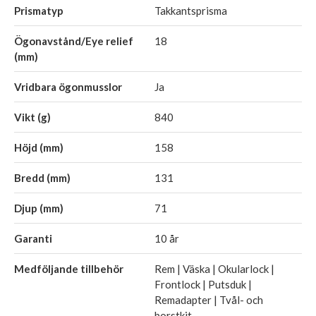
Prismatyp
Takkantsprisma
Ögonavstånd/Eye relief
18
(mm)
Vridbara ögonmusslor
Ja
Vikt (g)
840
Höjd (mm)
158
Bredd (mm)
131
Djup (mm)
71
Garanti
10 år
Medföljande tillbehör
Rem | Väska | Okularlock |
Frontlock | Putsduk |
Remadapter | Tvål- och
borstkit