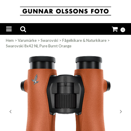
0
Hem
>
Varumärke
>
Swarovski
>
Fågelkikare & Naturkikare
>
Swarovski 8x42 NL Pure Burnt Orange