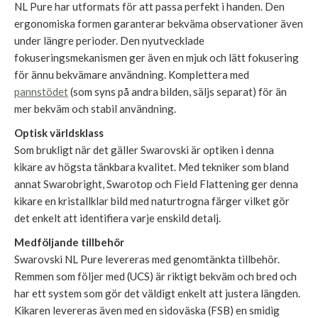
NL Pure har utformats för att passa perfekt i handen. Den
ergonomiska formen garanterar bekväma observationer även
under längre perioder. Den nyutvecklade
fokuseringsmekanismen ger även en mjuk och lätt fokusering
för ännu bekvämare användning. Komplettera med
pannstödet
(som syns på andra bilden, säljs separat) för än
mer bekväm och stabil användning.
Optisk världsklass
Som brukligt när det gäller Swarovski är optiken i denna
kikare av högsta tänkbara kvalitet. Med tekniker som bland
annat Swarobright, Swarotop och Field Flattening ger denna
kikare en kristallklar bild med naturtrogna färger vilket gör
det enkelt att identifiera varje enskild detalj.
Medföljande tillbehör
Swarovski NL Pure levereras med genomtänkta tillbehör.
Remmen som följer med (UCS) är riktigt bekväm och bred och
har ett system som gör det väldigt enkelt att justera längden.
Kikaren levereras även med en sidoväska (FSB) en smidig