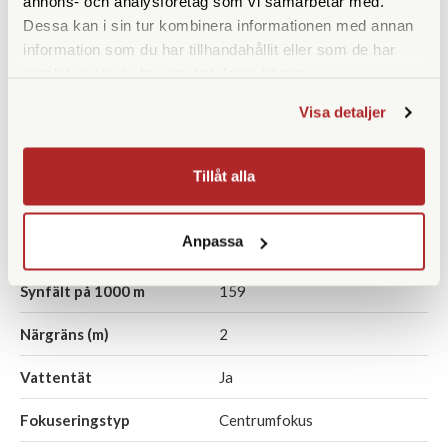
annons- och analysföretag som vi samarbetar med.
Dessa kan i sin tur kombinera informationen med annan
information som du har tillhandahållit eller som de har
SPECIFIKATIONER
samlat in när du har använt deras tjänster.
Visa detaljer
Förstoring
8x
Frontlinsdiameter (mm)
42
Tillåt alla
Utträdespupill (mm)
5,25
Anpassa
Synfält (º)
9,1
Synfält på 1000 m
159
Närgräns (m)
2
Vattentät
Ja
Fokuseringstyp
Centrumfokus