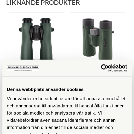
LIKNANDE PRODUKTER
Swarovski
Kowa
Swarovski 8x42 NL Pure
Kowa 8x42 BD II XD
Green
Denna webbplats använder cookies
Finns i lager
Finns i lager
Vi använder enhetsidentifierare för att anpassa innehållet
33.300 SEK
4.990 SEK
och annonserna till användarna, tillhandahålla funktioner
5.990 SEK
för sociala medier och analysera vår trafik. Vi
KÖP
KÖP
LÄS MER
LÄS MER
vidarebefordrar även sådana identifierare och annan
information från din enhet till de sociala medier och