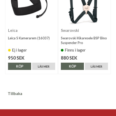
Leica
Swarovski
Leica S Kamerarem (16037)
Swarovski Kikaresele BSP Bino
Suspender Pro
Ej i lager
Finns i lager
950 SEK
880 SEK
KÖP
KÖP
LÄS MER
LÄS MER
Tillbaka