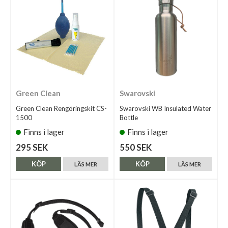
Green Clean
Swarovski
Green Clean Rengöringskit CS-
Swarovski WB Insulated Water
1500
Bottle
Finns i lager
Finns i lager
295 SEK
550 SEK
KÖP
KÖP
LÄS MER
LÄS MER