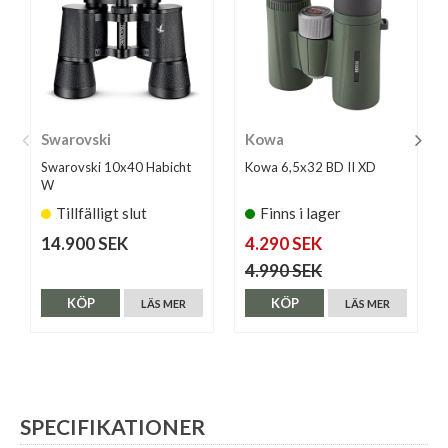
Swarovski
Kowa
Swarovski 10x40 Habicht
Kowa 6,5x32 BD II XD
W
Tillfälligt slut
Finns i lager
14.900 SEK
4.290 SEK
4.990 SEK
KÖP
KÖP
LÄS MER
LÄS MER
SPECIFIKATIONER