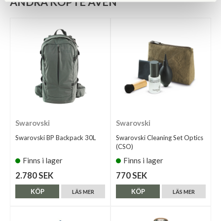
ANDRA KÖPTE ÄVEN
Swarovski
Swarovski
Swarovski BP Backpack 30L
Swarovski Cleaning Set Optics
(CSO)
Finns i lager
Finns i lager
2.780 SEK
770 SEK
KÖP
KÖP
LÄS MER
LÄS MER