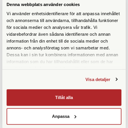
Denna webbplats använder cookies
Vridbara ögonmusslor
Nej
Vi använder enhetsidentifierare för att anpassa innehållet
och annonserna till användarna, tillhandahålla funktioner
Vikt (g)
680
för sociala medier och analysera vår trafik. Vi
Höjd (mm)
150
vidarebefordrar även sådana identifierare och annan
information från din enhet till de sociala medier och
Bredd (mm)
175
annons- och analysföretag som vi samarbetar med.
Dessa kan i sin tur kombinera informationen med annan
Djup (mm)
54
information som du har tillhandahållit eller som de har
samlat in när du har använt deras tjänster.
Garanti
10 år
Visa detaljer
Medföljande tillbehör
Väska | Okularskydd |
Läderrem
Tillåt alla
Anpassa