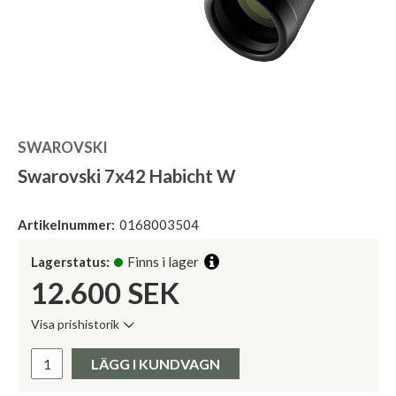
SWAROVSKI
Swarovski 7x42 Habicht W
Artikelnummer:
0168003504
Lagerstatus:
Finns i lager
12.600
SEK
Visa prishistorik
Lägsta pris de senaste 30 dagarna:
Pris:
LÄGG I KUNDVAGN