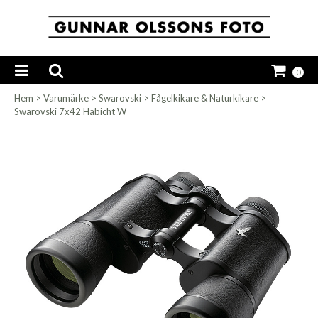
0
Hem
>
Varumärke
>
Swarovski
>
Fågelkikare & Naturkikare
>
Swarovski 7x42 Habicht W