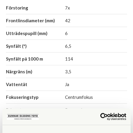
Förstoring
7x
Frontlinsdiameter (mm)
42
Utträdespupill (mm)
6
Synfält (º)
6,5
Synfält på 1000 m
114
Närgräns (m)
3,5
Vattentät
Ja
Fokuseringstyp
Centrumfokus
Prismatyp
Porroprisma
Ögonavstånd/Eye relief
14
(mm)