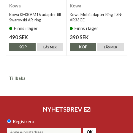
Kowa
Kowa
Kowa KM30SM16 adapter till
Kowa Mobiladapter Ring TSN-
Swarovski AR-ring
AR33GE
Finns i lager
Finns i lager
490 SEK
390 SEK
KÖP
KÖP
LÄS MER
LÄS MER
Tillbaka
NYHETSBREV
Registrera
OK