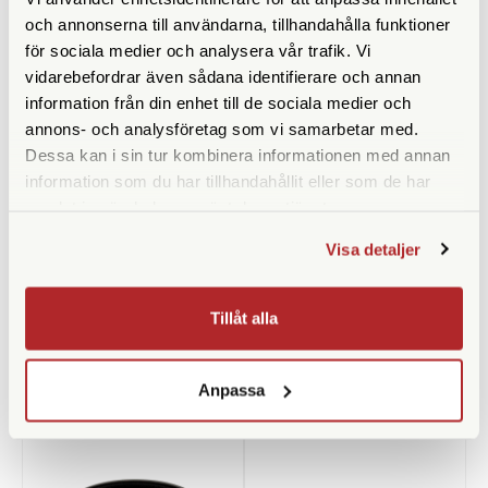
Finns i lager
Tillfälligt slut
och annonserna till användarna, tillhandahålla funktioner
för sociala medier och analysera vår trafik. Vi
1.490 SEK
1.490 SEK
vidarebefordrar även sådana identifierare och annan
KÖP
KÖP
LÄS MER
LÄS MER
information från din enhet till de sociala medier och
annons- och analysföretag som vi samarbetar med.
Dessa kan i sin tur kombinera informationen med annan
information som du har tillhandahållit eller som de har
samlat in när du har använt deras tjänster.
SPECIFIKATIONER
Visa detaljer
Tillåt alla
ANDRA KÖPTE ÄVEN
Anpassa