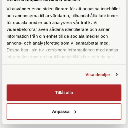
Kowa Mobiladapter iPhone
Kowa Mobiladapter iPhone
Vi använder enhetsidentifierare för att anpassa innehållet
13 Pro Max (TSN-IP13
12 (TSN-IP12 RP)
och annonserna till användarna, tillhandahålla funktioner
PRO MAX RP)
för sociala medier och analysera vår trafik. Vi
Tillfälligt slut
Finns i lager
vidarebefordrar även sådana identifierare och annan
1.490 SEK
1.390 SEK
information från din enhet till de sociala medier och
KÖP
KÖP
annons- och analysföretag som vi samarbetar med.
LÄS MER
LÄS MER
Dessa kan i sin tur kombinera informationen med annan
information som du har tillhandahållit eller som de har
samlat in när du har använt deras tjänster.
Visa detaljer
SPECIFIKATIONER
Tillåt alla
Anpassa
ANDRA KÖPTE ÄVEN