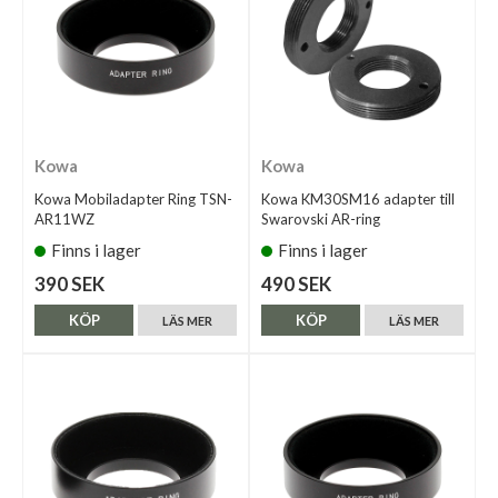
Kowa
Kowa
Kowa Mobiladapter Ring TSN-
Kowa KM30SM16 adapter till
AR11WZ
Swarovski AR-ring
Finns i lager
Finns i lager
390 SEK
490 SEK
KÖP
KÖP
LÄS MER
LÄS MER