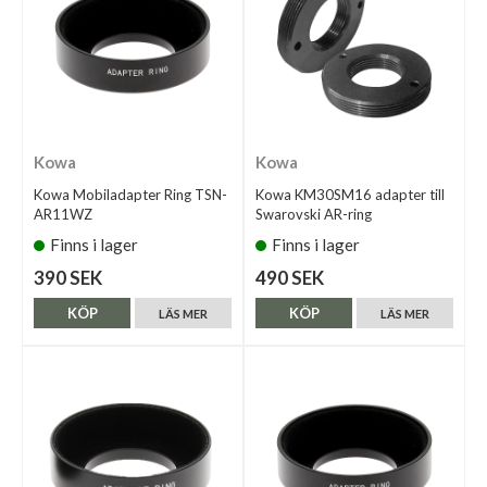
Kowa
Kowa
Kowa Mobiladapter Ring TSN-
Kowa KM30SM16 adapter till
AR11WZ
Swarovski AR-ring
Finns i lager
Finns i lager
390 SEK
490 SEK
KÖP
KÖP
LÄS MER
LÄS MER