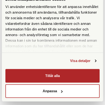
Smartoscope Vario för
Kowa Mobiladapter iPhone
Vi använder enhetsidentifierare för att anpassa innehållet
Kowa TSN-66/88/99
12 Pro Max (TSN-IP12
och annonserna till användarna, tillhandahålla funktioner
PRO MAX RP)
för sociala medier och analysera vår trafik. Vi
Finns i lager
Beställningsvara
vidarebefordrar även sådana identifierare och annan
2.390 SEK
1.390 SEK
information från din enhet till de sociala medier och
annons- och analysföretag som vi samarbetar med.
KÖP
KÖP
LÄS MER
LÄS MER
Dessa kan i sin tur kombinera informationen med annan
information som du har tillhandahållit eller som de har
samlat in när du har använt deras tjänster.
Visa detaljer
SPECIFIKATIONER
Tillåt alla
Anpassa
ANDRA KÖPTE ÄVEN