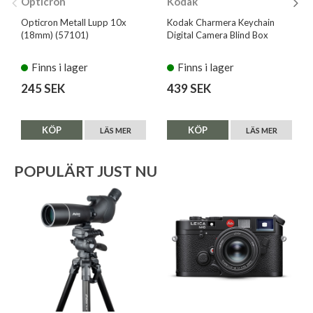
Opticron
Kodak
Opticron Metall Lupp 10x
Kodak Charmera Keychain
(18mm) (57101)
Digital Camera Blind Box
Finns i lager
Finns i lager
245 SEK
439 SEK
KÖP
KÖP
LÄS MER
LÄS MER
POPULÄRT JUST NU