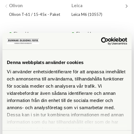
Olivon
Leica
Olivon T-61 / 15-45x - Paket
Leica M6 (10557)
Finns i lager
Finns i lager
1.990 SEK
69.490 SEK
2.385 SEK
KÖP
KÖP
LÄS MER
LÄS MER
Denna webbplats använder cookies
Vi använder enhetsidentifierare för att anpassa innehållet
och annonserna till användarna, tillhandahålla funktioner
för sociala medier och analysera vår trafik. Vi
vidarebefordrar även sådana identifierare och annan
information från din enhet till de sociala medier och
annons- och analysföretag som vi samarbetar med.
Dessa kan i sin tur kombinera informationen med annan
information som du har tillhandahållit eller som de har
samlat in när du har använt deras tjänster.