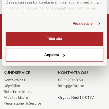
Dessa kan i sin tur kombinera informationen med annan
information som du har tillhandahållit eller som de har
samlat in när du har använt deras tjänster.
Visa detaljer
NYHETSBREV
Registrera
Tillåt alla
OK
Anpassa
KUNDSERVICE
KONTAKTA OSS
Kontakta oss
08 55 60 60 50
Köpvillkor
info@gofoto.se
Returinstruktioner
Att välja kikare
Org.nr: 556213-0137
Reparationer & Service