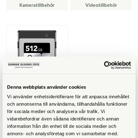
Kameratillbehör
Videotillbehör
Denna webbplats använder cookies
Lexar
Vi använder enhetsidentifierare för att anpassa innehållet
Lexar CFexpress Pro Silver
och annonserna till användarna, tillhandahålla funktioner
Serie R1750/W1300 512GB
för sociala medier och analysera vår trafik. Vi
Tillfälligt slut
vidarebefordrar även sådana identifierare och annan
2.990 SEK
information från din enhet till de sociala medier och
KÖP
annons- och analysföretag som vi samarbetar med.
LÄS MER