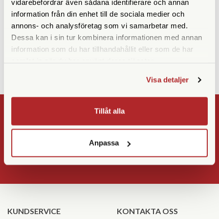
vidarebefordrar även sådana identifierare och annan
Sigma BP-81
Lexar CFexpress Pro Silver
Serie R1750/W1300 512GB
information från din enhet till de sociala medier och
annons- och analysföretag som vi samarbetar med.
Finns i lager
Tillfälligt slut
Dessa kan i sin tur kombinera informationen med annan
1.890 SEK
2.990 SEK
information som du har tillhandahållit eller som de har
KÖP
KÖP
LÄS MER
LÄS MER
samlat in när du har använt deras tjänster.
Visa detaljer
Tillåt alla
NYHETSBREV
Registrera
Anpassa
OK
KUNDSERVICE
KONTAKTA OSS