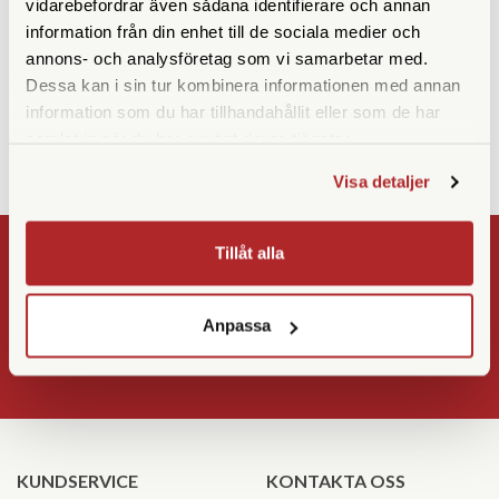
vidarebefordrar även sådana identifierare och annan
Lexar CFexpress Pro Silver
Sigma BP-81
Serie R1750/W1300 512GB
information från din enhet till de sociala medier och
annons- och analysföretag som vi samarbetar med.
Tillfälligt slut
Finns i lager
Dessa kan i sin tur kombinera informationen med annan
2.990 SEK
1.890 SEK
information som du har tillhandahållit eller som de har
KÖP
KÖP
LÄS MER
LÄS MER
samlat in när du har använt deras tjänster.
Visa detaljer
Tillåt alla
NYHETSBREV
Registrera
Anpassa
OK
KUNDSERVICE
KONTAKTA OSS