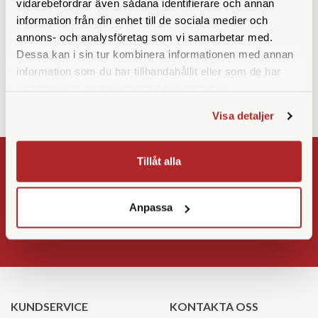
vidarebefordrar även sådana identifierare och annan
Sigma BP-81
Lexar CFexpress Pro Silver
Serie R1750/W1300 512GB
information från din enhet till de sociala medier och
annons- och analysföretag som vi samarbetar med.
Finns i lager
Tillfälligt slut
Dessa kan i sin tur kombinera informationen med annan
1.890 SEK
2.990 SEK
information som du har tillhandahållit eller som de har
KÖP
KÖP
LÄS MER
LÄS MER
samlat in när du har använt deras tjänster.
Visa detaljer
Tillåt alla
NYHETSBREV
Registrera
Anpassa
OK
KUNDSERVICE
KONTAKTA OSS