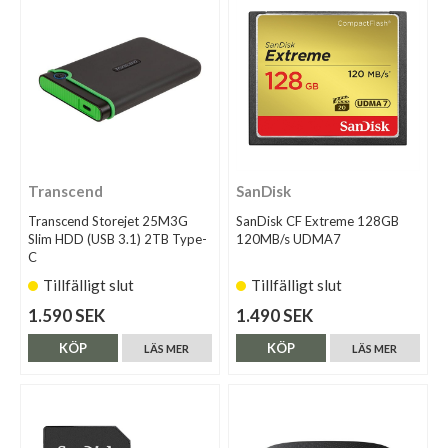
Transcend
SanDisk
Transcend Storejet 25M3G
SanDisk CF Extreme 128GB
Slim HDD (USB 3.1) 2TB Type-
120MB/s UDMA7
C
Tillfälligt slut
Tillfälligt slut
1.590 SEK
1.490 SEK
KÖP
KÖP
LÄS MER
LÄS MER