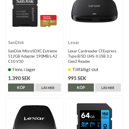
SanDisk
Lexar
SanDisk MicroSDXC Extreme
Lexar Cardreader CFExpress
512GB Adapter 190MB/s A2
Type B/SD UHS-II USB 3.2
C10 V30
Gen2 Reader
Finns i lager
Tillfälligt slut
1.390 SEK
995 SEK
KÖP
KÖP
LÄS MER
LÄS MER