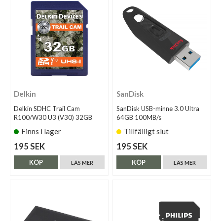
Delkin
SanDisk
Delkin SDHC Trail Cam
SanDisk USB-minne 3.0 Ultra
R100/W30 U3 (V30) 32GB
64GB 100MB/s
Finns i lager
Tillfälligt slut
195 SEK
195 SEK
KÖP
KÖP
LÄS MER
LÄS MER