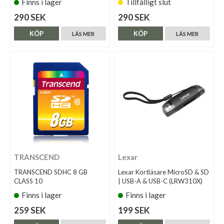
Finns i lager
Tillfälligt slut
290 SEK
290 SEK
KÖP
KÖP
LÄS MER
LÄS MER
TRANSCEND
Lexar
TRANSCEND SDHC 8 GB
Lexar Kortläsare MicroSD & SD
CLASS 10
| USB-A & USB-C (LRW310X)
Finns i lager
Finns i lager
259 SEK
199 SEK