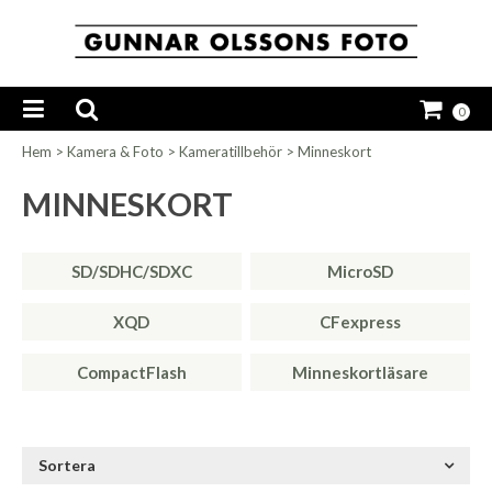
0
Hem
>
Kamera & Foto
>
Kameratillbehör
>
Minneskort
MINNESKORT
SD/SDHC/SDXC
MicroSD
XQD
CFexpress
CompactFlash
Minneskortläsare
Sortera