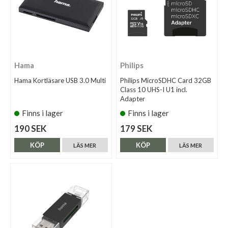
Hama
Philips
Hama Kortläsare USB 3.0 Multi
Philips MicroSDHC Card 32GB
Class 10 UHS-I U1 incl.
Adapter
Finns i lager
Finns i lager
190 SEK
179 SEK
KÖP
KÖP
LÄS MER
LÄS MER