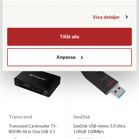
Gomatic Peter McKinnon
SanDisk MicroSDXC Extreme
samlat in när du har använt deras tjänster.
Memory Card Case
32GB 100MB/s A2 C10 V30
UHS-I U3
Visa detaljer
Finns i lager
Finns i lager
339 SEK
299 SEK
Tillåt alla
KÖP
KÖP
LÄS MER
LÄS MER
Anpassa
Transcend
SanDisk
Transcend Cardreader TS-
SanDisk USB-minne 3.0 Ultra
RDF8K All In One USB 3.1
128GB 100MB/s