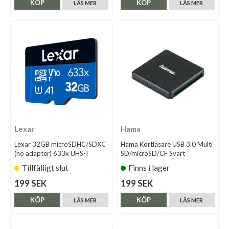
KÖP
KÖP
LÄS MER
LÄS MER
Lexar
Hama
Lexar 32GB microSDHC/SDXC
Hama Kortläsare USB 3.0 Multi
(no adapter) 633x UHS-I
SD/microSD/CF Svart
Tillfälligt slut
Finns i lager
199 SEK
199 SEK
KÖP
KÖP
LÄS MER
LÄS MER