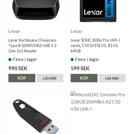
Lexar
Lexar
Lexar Kortläsare CFexpress
Lexar SDHC 800x Pro UHS-I
Type B (LRW550U) USB 3.2
cards, C10 (V10) U1, R150,
Gen 2x2 Reader
64GB
Finns i lager
Finns i lager
990 SEK
599 SEK
KÖP
KÖP
LÄS MER
LÄS MER