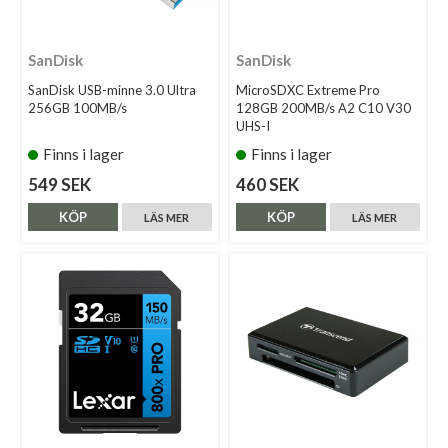
SanDisk
SanDisk
SanDisk USB-minne 3.0 Ultra
MicroSDXC Extreme Pro
256GB 100MB/s
128GB 200MB/s A2 C10 V30
UHS-I
Finns i lager
Finns i lager
549 SEK
460 SEK
KÖP
KÖP
LÄS MER
LÄS MER