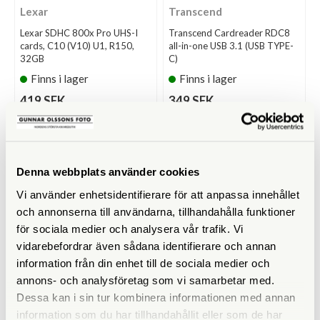
Lexar
Transcend
Lexar SDHC 800x Pro UHS-I
Transcend Cardreader RDC8
cards, C10 (V10) U1, R150,
all-in-one USB 3.1 (USB TYPE-
32GB
C)
Finns i lager
Finns i lager
419 SEK
349 SEK
KÖP
KÖP
LÄS MER
LÄS MER
Denna webbplats använder cookies
Vi använder enhetsidentifierare för att anpassa innehållet
och annonserna till användarna, tillhandahålla funktioner
för sociala medier och analysera vår trafik. Vi
vidarebefordrar även sådana identifierare och annan
information från din enhet till de sociala medier och
annons- och analysföretag som vi samarbetar med.
Dessa kan i sin tur kombinera informationen med annan
Gomatic
SanDisk
information som du har tillhandahållit eller som de har