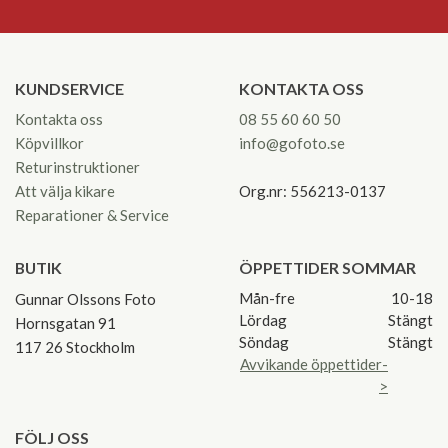
KUNDSERVICE
KONTAKTA OSS
Kontakta oss
08 55 60 60 50
Köpvillkor
info@gofoto.se
Returinstruktioner
Att välja kikare
Org.nr: 556213-0137
Reparationer & Service
BUTIK
ÖPPETTIDER SOMMAR
Mån-fre
10-18
Gunnar Olssons Foto
Lördag
Stängt
Hornsgatan 91
Söndag
Stängt
117 26 Stockholm
Avvikande öppettider-
>
FÖLJ OSS