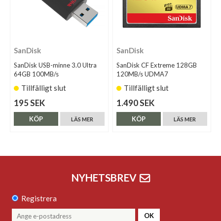
SanDisk
SanDisk
SanDisk USB-minne 3.0 Ultra
SanDisk CF Extreme 128GB
64GB 100MB/s
120MB/s UDMA7
Tillfälligt slut
Tillfälligt slut
195 SEK
1.490 SEK
KÖP
KÖP
LÄS MER
LÄS MER
NYHETSBREV
Registrera
OK