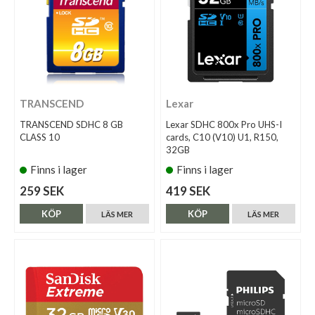
TRANSCEND
Lexar
TRANSCEND SDHC 8 GB
Lexar SDHC 800x Pro UHS-I
CLASS 10
cards, C10 (V10) U1, R150,
32GB
Finns i lager
Finns i lager
259 SEK
419 SEK
KÖP
KÖP
LÄS MER
LÄS MER