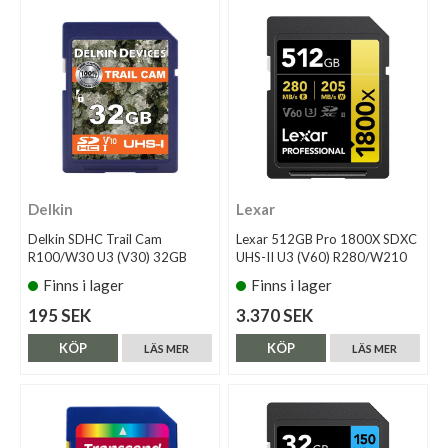
Delkin
Lexar
Delkin SDHC Trail Cam
Lexar 512GB Pro 1800X SDXC
R100/W30 U3 (V30) 32GB
UHS-II U3 (V60) R280/W210
Finns i lager
Finns i lager
195 SEK
3.370 SEK
KÖP
KÖP
LÄS MER
LÄS MER