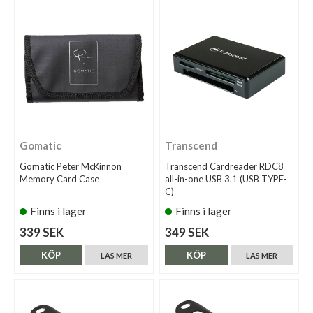
Gomatic
Transcend
Gomatic Peter McKinnon
Transcend Cardreader RDC8
Memory Card Case
all-in-one USB 3.1 (USB TYPE-
C)
Finns i lager
Finns i lager
339 SEK
349 SEK
KÖP
KÖP
LÄS MER
LÄS MER