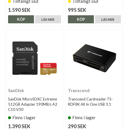
Tillfälligt slut
Tillfälligt slut
1.590 SEK
995 SEK
KÖP
KÖP
LÄS MER
LÄS MER
SanDisk
Transcend
SanDisk MicroSDXC Extreme
Transcend Cardreader TS-
512GB Adapter 190MB/s A2
RDF8K All In One USB 3.1
C10 V30
Finns i lager
Finns i lager
1.390 SEK
290 SEK