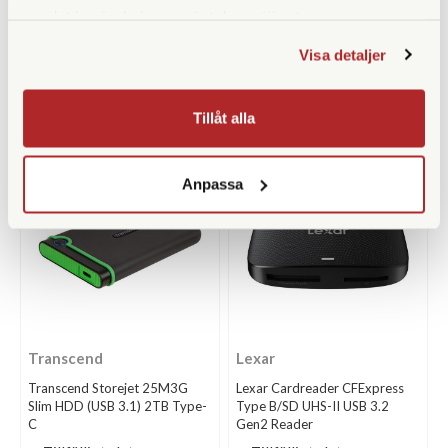
Hama Kortläsare USB 3.0 Multi
Hama Kortläsare USB 3.0 Multi
samlat in när du har använt deras tjänster.
SD/microSD/CF Svart
Finns i lager
Finns i lager
Visa detaljer
199 SEK
190 SEK
KÖP
KÖP
LÄS MER
LÄS MER
Tillåt alla
Anpassa
Transcend
Lexar
Transcend Storejet 25M3G
Lexar Cardreader CFExpress
Slim HDD (USB 3.1) 2TB Type-
Type B/SD UHS-II USB 3.2
C
Gen2 Reader