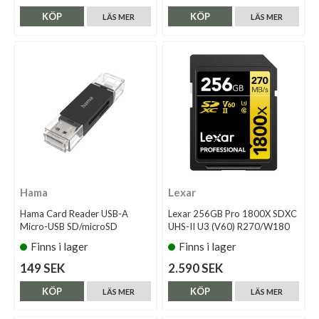
KÖP
KÖP
LÄS MER
LÄS MER
Hama
Lexar
Hama Card Reader USB-A
Lexar 256GB Pro 1800X SDXC
Micro-USB SD/microSD
UHS-II U3 (V60) R270/W180
Finns i lager
Finns i lager
149 SEK
2.590 SEK
KÖP
KÖP
LÄS MER
LÄS MER