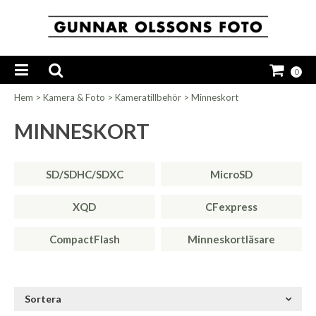
0
Hem
>
Kamera & Foto
>
Kameratillbehör
>
Minneskort
MINNESKORT
SD/SDHC/SDXC
MicroSD
XQD
CFexpress
CompactFlash
Minneskortläsare
Sortera