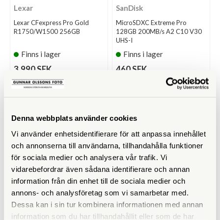
Lexar
SanDisk
Lexar CFexpress Pro Gold
MicroSDXC Extreme Pro
R1750/W1500 256GB
128GB 200MB/s A2 C10 V30
UHS-I
Finns i lager
Finns i lager
3.990 SEK
460 SEK
KÖP
KÖP
LÄS MER
LÄS MER
Denna webbplats använder cookies
Vi använder enhetsidentifierare för att anpassa innehållet
och annonserna till användarna, tillhandahålla funktioner
för sociala medier och analysera vår trafik. Vi
vidarebefordrar även sådana identifierare och annan
information från din enhet till de sociala medier och
annons- och analysföretag som vi samarbetar med.
Dessa kan i sin tur kombinera informationen med annan
Hama
Hama
information som du har tillhandahållit eller som de har