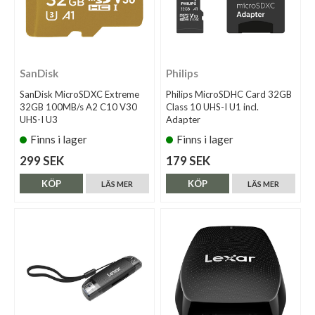
SanDisk
Philips
SanDisk MicroSDXC Extreme
Philips MicroSDHC Card 32GB
32GB 100MB/s A2 C10 V30
Class 10 UHS-I U1 incl.
UHS-I U3
Adapter
Finns i lager
Finns i lager
299 SEK
179 SEK
KÖP
KÖP
LÄS MER
LÄS MER