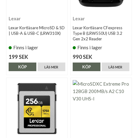
Lexar
Lexar
Lexar Kortläsare MicroSD & SD
Lexar Kortläsare CFexpress
| USB-A & USB-C (LRW310X)
Type B (LRW550U) USB 3.2
Gen 2x2 Reader
Finns i lager
Finns i lager
199 SEK
990 SEK
KÖP
KÖP
LÄS MER
LÄS MER