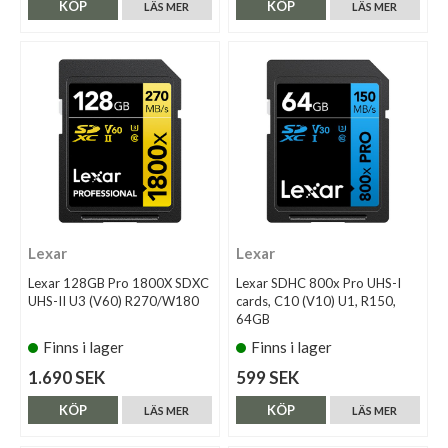
KÖP
KÖP
LÄS MER
LÄS MER
Lexar
Lexar
Lexar 128GB Pro 1800X SDXC
Lexar SDHC 800x Pro UHS-I
UHS-II U3 (V60) R270/W180
cards, C10 (V10) U1, R150,
64GB
Finns i lager
Finns i lager
1.690 SEK
599 SEK
KÖP
KÖP
LÄS MER
LÄS MER