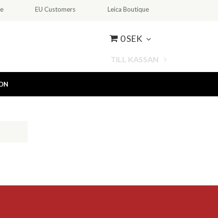
ce
EU Customers
Leica Boutique
0 SEK
TILL KASSAN
ION