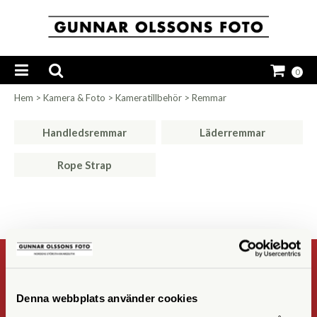
0
Hem
>
Kamera & Foto
>
Kameratillbehör
>
Remmar
Handledsremmar
Läderremmar
Rope Strap
NYHETSBREV
Denna webbplats använder cookies
Registrera