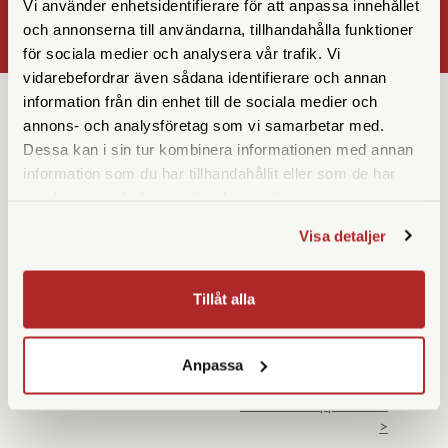
Vi använder enhetsidentifierare för att anpassa innehållet
OK
och annonserna till användarna, tillhandahålla funktioner
för sociala medier och analysera vår trafik. Vi
vidarebefordrar även sådana identifierare och annan
information från din enhet till de sociala medier och
annons- och analysföretag som vi samarbetar med.
KUNDSERVICE
KONTAKTA OSS
Dessa kan i sin tur kombinera informationen med annan
Kontakta oss
08 55 60 60 50
information som du har tillhandahållit eller som de har
Köpvillkor
info@gofoto.se
samlat in när du har använt deras tjänster.
Returinstruktioner
Att välja kikare
Org.nr: 556213-0137
Visa detaljer
Reparationer & Service
Tillåt alla
BUTIK
ÖPPETTIDER SOMMAR
Mån-fre
10-18
Gunnar Olssons Foto
Lördag
Stängt
Hornsgatan 91
Anpassa
Söndag
Stängt
117 26 Stockholm
Avvikande öppettider-
>