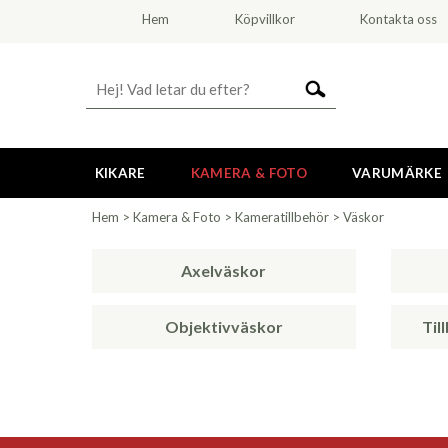
Hem
Köpvillkor
Kontakta oss
KIKARE
KAMERA & FOTO
VARUMÄRKE
Hem
>
Kamera & Foto
>
Kameratillbehör
>
Väskor
Axelväskor
Objektivväskor
Til