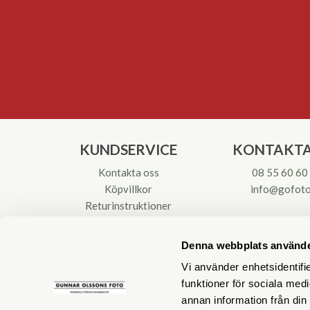
KUNDSERVICE
KONTAKTA
Kontakta oss
08 55 60 60
Köpvillkor
info@gofoto
Returinstruktioner
Att välja kikare
Org.nr: 55621
Reparationer & Service
Denna webbplats använde
Vi använder enhetsidentifie
funktioner för sociala medi
annan information från din