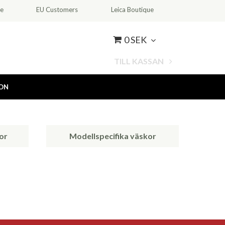
ce
EU Customers
Leica Boutique
0 SEK
TILL KASSAN
ION
or
Modellspecifika väskor