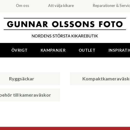
Om oss
Att välja kikare
Reparationer & Servi
ÖVRIGT
KAMPANJER
OUTLET
INSPIRAT
Ryggsäckar
Kompaktkameraväsk
lbehör till kameraväskor