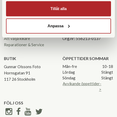
Tillåt alla
KUNDSERVICE
KONTAKTA OSS
Kontakta oss
08 55 60 60 50
Anpassa
Köpvillkor
info@gofoto.se
Returinstruktioner
Att välja kikare
Org.nr: 556213-0137
Reparationer & Service
BUTIK
ÖPPETTIDER SOMMAR
Mån-fre
10-18
Gunnar Olssons Foto
Lördag
Stängt
Hornsgatan 91
Söndag
Stängt
117 26 Stockholm
Avvikande öppettider-
>
FÖLJ OSS