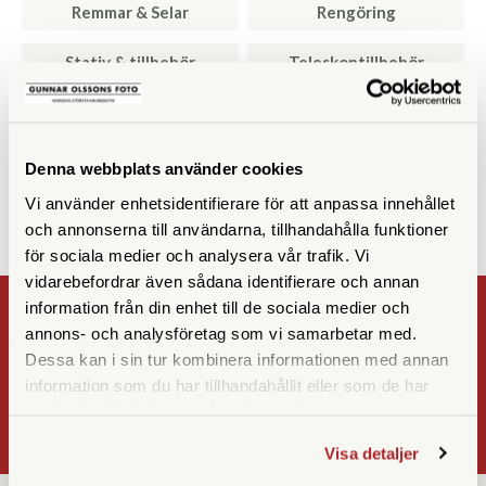
Remmar & Selar
Rengöring
Stativ & tillbehör
Teleskoptillbehör
Tubkikareväskor
UV-Filter
Övriga tillbehör
Denna webbplats använder cookies
Vi använder enhetsidentifierare för att anpassa innehållet
och annonserna till användarna, tillhandahålla funktioner
för sociala medier och analysera vår trafik. Vi
vidarebefordrar även sådana identifierare och annan
information från din enhet till de sociala medier och
NYHETSBREV
annons- och analysföretag som vi samarbetar med.
Dessa kan i sin tur kombinera informationen med annan
Registrera
information som du har tillhandahållit eller som de har
OK
samlat in när du har använt deras tjänster.
Visa detaljer