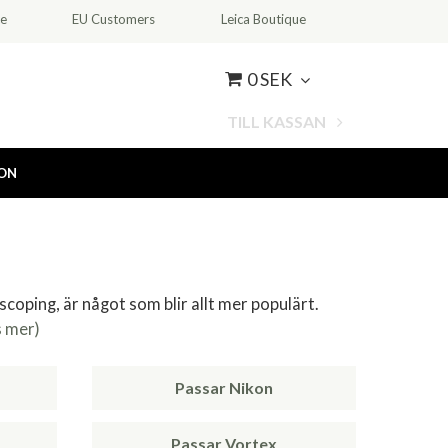
ce
EU Customers
Leica Boutique
0 SEK
TILL KASSAN
ION
coping, är något som blir allt mer populärt.
s mer)
Passar Nikon
Passar Vortex