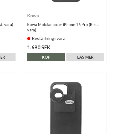
Kowa
t. vara)
Kowa Mobiladapter iPhone 16 Pro (Best.
vara)
Beställningsvara
1.690 SEK
MER
KÖP
LÄS MER