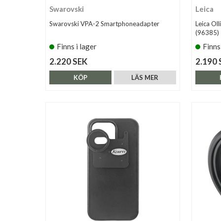
Swarovski
Leica
Swarovski VPA-2 Smartphoneadapter
Leica Ol
(96385)
Finns i lager
Finns
2.220 SEK
2.190 
KÖP
LÄS MER