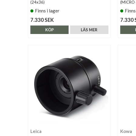
(24x36)
(MICRO 
Finns i lager
Finns
7.330 SEK
7.330 
KÖP
LÄS MER
Leica
Kowa