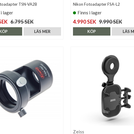
toadapter TSN-VA2B
Nikon Fotoadapter FSA-L2
 i lager
Finns i lager
SEK
6.795 SEK
4.990 SEK
9.990 SEK
KÖP
LÄS MER
KÖP
LÄS 
Zeiss