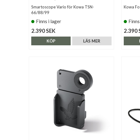
Smartoscope Vario för Kowa TSN-
Kowa Fo
66/88/99
Finns i lager
Finns
2.390 SEK
2.390 
KÖP
LÄS MER