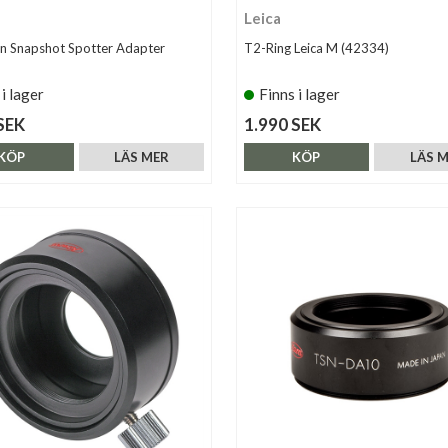
Leica
lin Snapshot Spotter Adapter
T2-Ring Leica M (42334)
 i lager
Finns i lager
SEK
1.990 SEK
KÖP
LÄS MER
KÖP
LÄS 