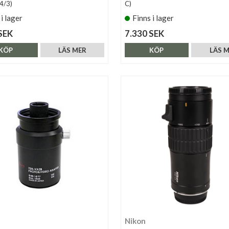
4/3)
C)
 i lager
Finns i lager
SEK
7.330 SEK
KÖP
LÄS MER
KÖP
LÄS 
Nikon