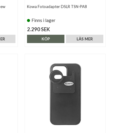
New
Kowa Fotoadapter DSLR TSN-PA8
Finns i lager
2.290 SEK
MER
KÖP
LÄS MER