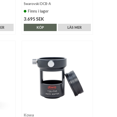
Swarovski DCB-A
Finns i lager
3.695 SEK
MER
KÖP
LÄS MER
Kowa