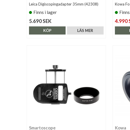
Leica Digiscopingadapter 35mm (42308)
Kowa Fo
Finns i lager
Finns
5.690 SEK
4.990 
KÖP
LÄS MER
Smartoscope
Kowa