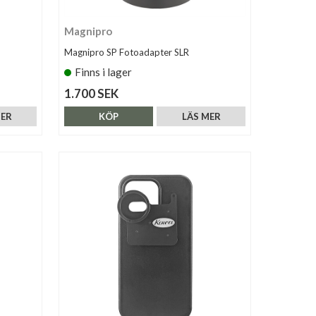
Magnipro
Magnipro SP Fotoadapter SLR
Finns i lager
1.700 SEK
MER
KÖP
LÄS MER