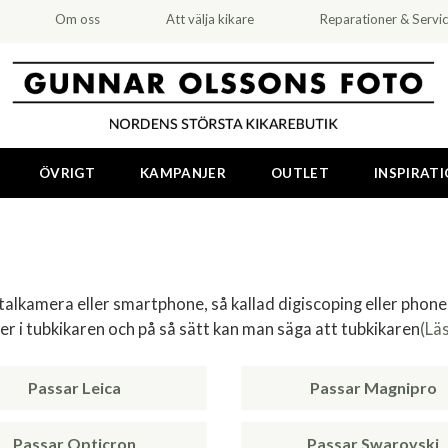
Om oss
Att välja kikare
Reparationer & Servi
ÖVRIGT
KAMPANJER
OUTLET
INSPIRAT
lkamera eller smartphone, så kallad digiscoping eller phones
er i tubkikaren och på så sätt kan man säga att tubkikaren
(Lä
Passar Leica
Passar Magnipro
Passar Opticron
Passar Swarovski