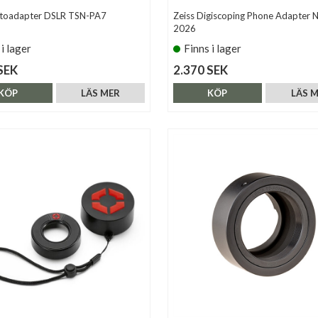
toadapter DSLR TSN-PA7
Zeiss Digiscoping Phone Adapter 
2026
 i lager
Finns i lager
SEK
2.370 SEK
KÖP
LÄS MER
KÖP
LÄS 