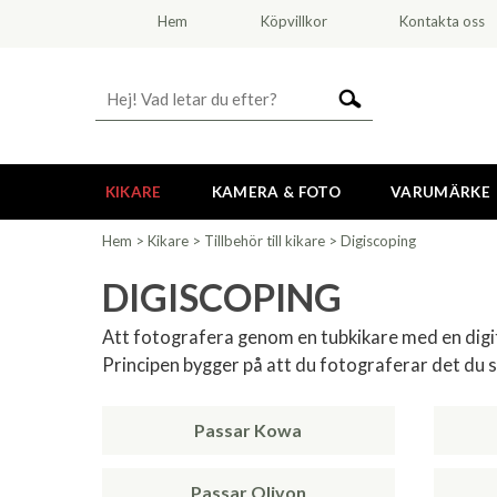
Hem
Köpvillkor
Kontakta oss
KIKARE
KAMERA & FOTO
VARUMÄRKE
Hem
>
Kikare
>
Tillbehör till kikare
>
Digiscoping
DIGISCOPING
Att fotografera genom en tubkikare med en digita
Principen bygger på att du fotograferar det du s
Passar Kowa
Passar Olivon