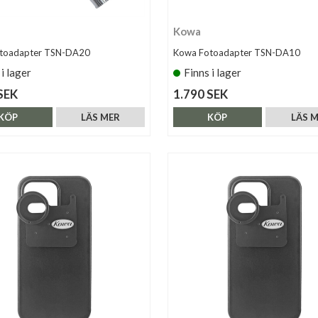
Kowa
toadapter TSN-DA20
Kowa Fotoadapter TSN-DA10
 i lager
Finns i lager
SEK
1.790 SEK
KÖP
LÄS MER
KÖP
LÄS 