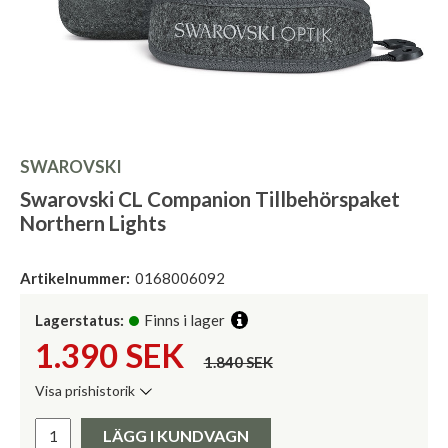
SWAROVSKI
Swarovski CL Companion Tillbehörspaket
Northern Lights
Artikelnummer:
0168006092
Lagerstatus:
Finns i lager
1.390
SEK
1.840 SEK
Visa prishistorik
Lägsta pris de senaste 30 dagarna:
Pris:
LÄGG I KUNDVAGN