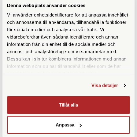
Denna webbplats använder cookies
Vi använder enhetsidentifierare för att anpassa innehållet
och annonserna till användarna, tillhandahålla funktioner
för sociala medier och analysera vår trafik. Vi
vidarebefordrar även sådana identifierare och annan
information från din enhet till de sociala medier och
annons- och analysföretag som vi samarbetar med.
Dessa kan i sin tur kombinera informationen med annan
information som du har tillhandahållit eller som de har
samlat in när du har använt deras tjänster.
Opticron
Solskydds-Musslor Kompakt
(1 par)
Opticron Kikareväska med
Visa detaljer
Sele Svart (31110)
Finns i lager
Finns i lager
Tillåt alla
490 SEK
290 SEK
KÖP
KÖP
LÄS MER
LÄS MER
Anpassa