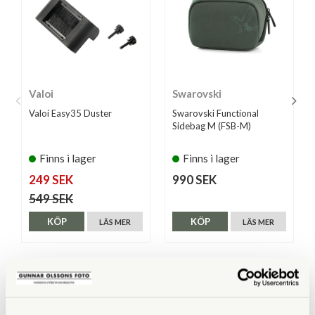
Valoi
Swarovski
Valoi Easy35 Duster
Swarovski Functional
Sidebag M (FSB-M)
Finns i lager
Finns i lager
249 SEK
990 SEK
549 SEK
KÖP
KÖP
LÄS MER
LÄS MER
ANDRA KÖPTE ÄVEN