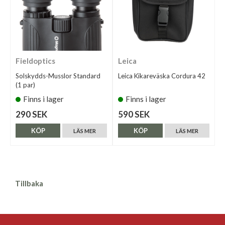
Fieldoptics
Leica
Solskydds-Musslor Standard
Leica Kikareväska Cordura 42
(1 par)
Finns i lager
Finns i lager
290 SEK
590 SEK
KÖP
KÖP
LÄS MER
LÄS MER
Tillbaka