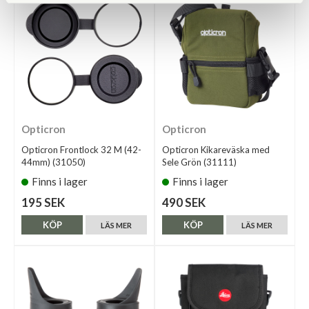
Opticron
Opticron
Opticron Frontlock 32 M (42-
Opticron Kikareväska med
44mm) (31050)
Sele Grön (31111)
Finns i lager
Finns i lager
195 SEK
490 SEK
KÖP
KÖP
LÄS MER
LÄS MER