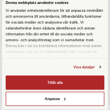
Denna webbplats använder cookies
Höjd ihopfällt (cm)
89
Vi använder enhetsidentifierare för att anpassa innehållet
och annonserna till användarna, tillhandahålla funktioner
Maxbelastning (kg)
12
för sociala medier och analysera vår trafik. Vi
vidarebefordrar även sådana identifierare och annan
Material
Trä
information från din enhet till de sociala medier och
annons- och analysföretag som vi samarbetar med.
Bensektioner
2st
Dessa kan i sin tur kombinera informationen med annan
information som du har tillhandahållit eller som de har
Vikt (g)
3100
samlat in när du har använt deras tjänster.
Benlåstyp
Skruvlås
Visa detaljer
Medföljande snabbplatta
Tillåt alla
Anpassa
ANDRA KÖPTE ÄVEN