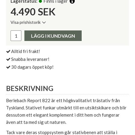
Lagerstatus:
Finns i lager
4.490
SEK
Visa prishistorik
Lägsta pris de senaste 30 dagarna:
Pris:
LÄGG I KUNDVAGN
Alltid fri frakt!
Snabba leveranser!
30 dagars öppet köp!
BESKRIVNING
Berlebach Report 822 är ett högkvalitativt trästativ från
Tyskland. Stativet funkar utmärkt till en utsiktskikare och blir
dessutom ett elegant komplement i ditt hem och fungerar
även att ta med sig ut naturen.
Tack vare deras stoppsystem går stativbenen att ställa i