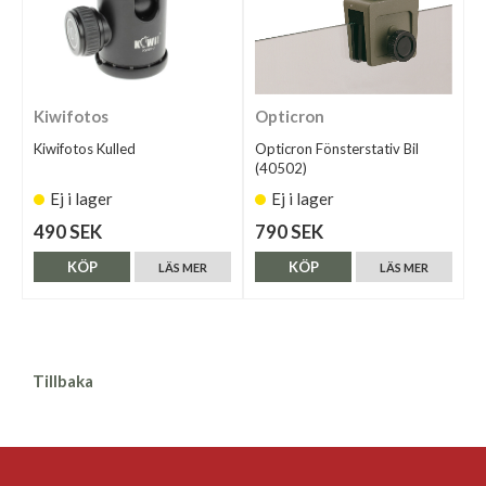
Kiwifotos
Opticron
Kiwifotos Kulled
Opticron Fönsterstativ Bil
(40502)
Ej i lager
Ej i lager
490 SEK
790 SEK
KÖP
KÖP
LÄS MER
LÄS MER
Tillbaka