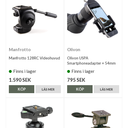
Manfrotto
Olivon
Manfrotto 128RC Videohuvud
Olivon USPA
Smartphoneadapter + 54mm
Finns i lager
Finns i lager
1.590 SEK
795 SEK
KÖP
KÖP
LÄS MER
LÄS MER