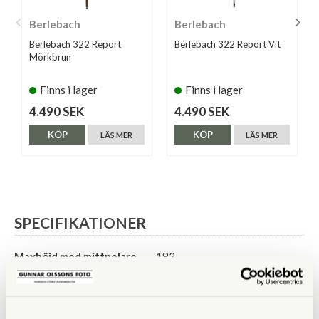
Berlebach
Berlebach
Berlebach 322 Report
Berlebach 322 Report Vit
Mörkbrun
Finns i lager
Finns i lager
4.490 SEK
4.490 SEK
KÖP
KÖP
LÄS MER
LÄS MER
SPECIFIKATIONER
Maxhöjd med mittpelare
183
(cm)
Maxhöjd utan mittpelare
133
(cm)