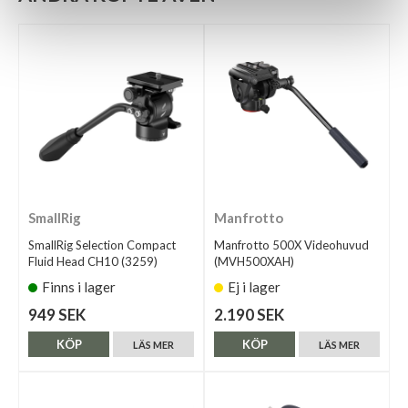
SmallRig
Manfrotto
SmallRig Selection Compact
Manfrotto 500X Videohuvud
Fluid Head CH10 (3259)
(MVH500XAH)
Finns i lager
Ej i lager
949 SEK
2.190 SEK
KÖP
KÖP
LÄS MER
LÄS MER