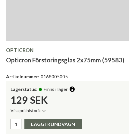
OPTICRON
Opticron Förstoringsglas 2x75mm (59583)
Artikelnummer:
0168005005
Lagerstatus:
Finns i lager
129
SEK
Visa prishistorik
Lägsta pris de senaste 30 dagarna:
Pris:
LÄGG I KUNDVAGN