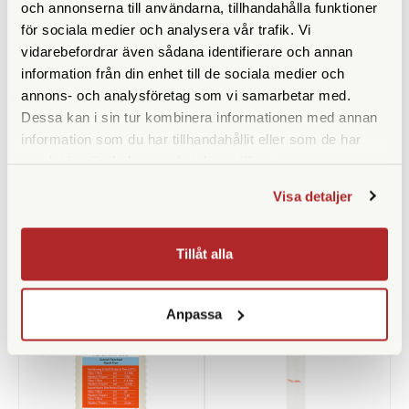
och annonserna till användarna, tillhandahålla funktioner
för sociala medier och analysera vår trafik. Vi
vidarebefordrar även sådana identifierare och annan
information från din enhet till de sociala medier och
annons- och analysföretag som vi samarbetar med.
Dessa kan i sin tur kombinera informationen med annan
Manfrotto
Kemiförvaring 1000ml
information som du har tillhandahållit eller som de har
Manfrotto R1036,18 (1/10)
samlat in när du har använt deras tjänster.
Finns i lager
Finns i lager
Visa detaljer
39 SEK
49 SEK
KÖP
KÖP
LÄS MER
LÄS MER
Tillåt alla
Anpassa