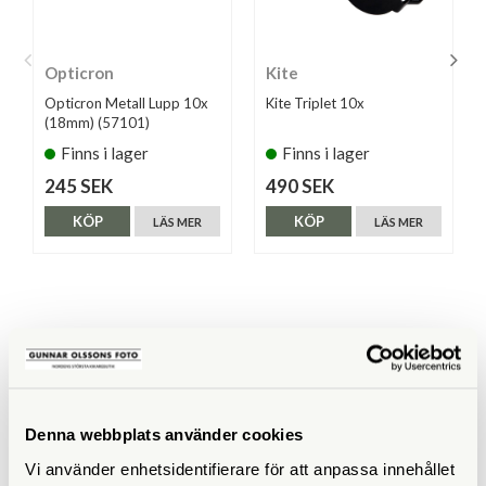
Opticron
Kite
Opticron Metall Lupp 10x
Kite Triplet 10x
(18mm) (57101)
Finns i lager
Finns i lager
245 SEK
490 SEK
KÖP
KÖP
LÄS MER
LÄS MER
ANDRA KÖPTE ÄVEN
Denna webbplats använder cookies
Vi använder enhetsidentifierare för att anpassa innehållet