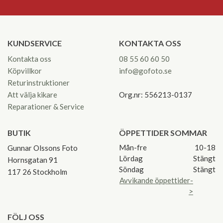
KUNDSERVICE
KONTAKTA OSS
Kontakta oss
08 55 60 60 50
Köpvillkor
info@gofoto.se
Returinstruktioner
Att välja kikare
Org.nr: 556213-0137
Reparationer & Service
BUTIK
ÖPPETTIDER SOMMAR
Mån-fre
10-18
Gunnar Olssons Foto
Lördag
Stängt
Hornsgatan 91
Söndag
Stängt
117 26 Stockholm
Avvikande öppettider-
>
FÖLJ OSS