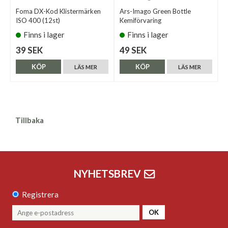
Foma DX-Kod Klistermärken
Ars-Imago Green Bottle
ISO 400 (12st)
Kemiförvaring
Finns i lager
Finns i lager
39 SEK
49 SEK
KÖP
KÖP
LÄS MER
LÄS MER
Tillbaka
NYHETSBREV
Registrera
OK