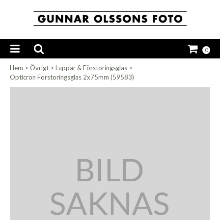
0
Hem
>
Övrigt
>
Luppar & Förstoringsglas
>
Opticron Förstoringsglas 2x75mm (59583)