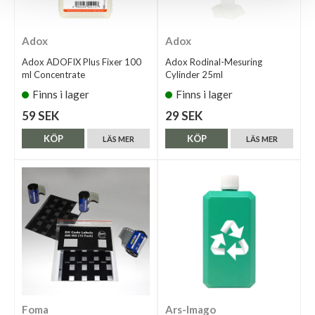
Adox
Adox
Adox ADOFIX Plus Fixer 100
Adox Rodinal-Mesuring
ml Concentrate
Cylinder 25ml
Finns i lager
Finns i lager
59 SEK
29 SEK
KÖP
KÖP
LÄS MER
LÄS MER
Foma
Ars-Imago