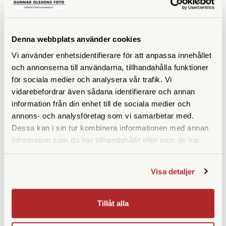
Fujinon
Fujinon
Fujinon 16x40 TS-L
Fujinon 20x40 TS-L
Denna webbplats använder cookies
Finns i lager
Tillfälligt slut
Vi använder enhetsidentifierare för att anpassa innehållet
13.990 SEK
14.990 SEK
och annonserna till användarna, tillhandahålla funktioner
KÖP
KÖP
LÄS MER
LÄS MER
för sociala medier och analysera vår trafik. Vi
vidarebefordrar även sådana identifierare och annan
information från din enhet till de sociala medier och
annons- och analysföretag som vi samarbetar med.
Dessa kan i sin tur kombinera informationen med annan
information som du har tillhandahållit eller som de har
samlat in när du har använt deras tjänster.
Visa detaljer
Fujinon
Fujinon
Tillåt alla
Fujinon 25x150 MT-SX Inkl.
Fujinon 7x50 FMTR-SX2