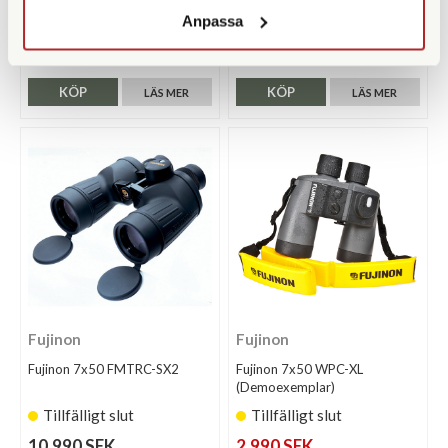
Stativ
Anpassa
Finns i lager
Tillfälligt slut
106.000 SEK
9.490 SEK
KÖP
KÖP
LÄS MER
LÄS MER
Fujinon
Fujinon
Fujinon 7x50 FMTRC-SX2
Fujinon 7x50 WPC-XL
(Demoexemplar)
Tillfälligt slut
Tillfälligt slut
10.990 SEK
2.990 SEK