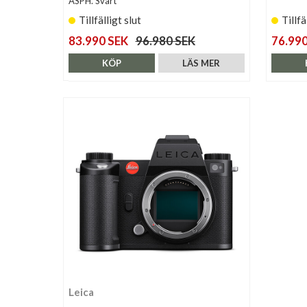
ASPH. Svart
Tillfälligt slut
Tillfä
83.990 SEK
96.980 SEK
76.990
KÖP
LÄS MER
Leica