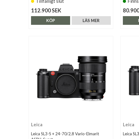
Tillfälligt slut
Finns
112.900 SEK
80.900
KÖP
LÄS MER
Leica
Leica
Leica SL3-S + 24-70/2,8 Vario-Elmarit
Leica SL