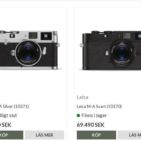
Leica
A Silver (10371)
Leica M-A Svart (10370)
lligt slut
Finns i lager
 SEK
69.490 SEK
KÖP
LÄS MER
KÖP
LÄS 