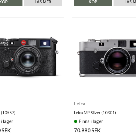
KÖP
LÄS MER
KÖP
LÄS 
Leica
 (10557)
Leica MP Silver (10301)
 i lager
Finns i lager
 SEK
70.990 SEK