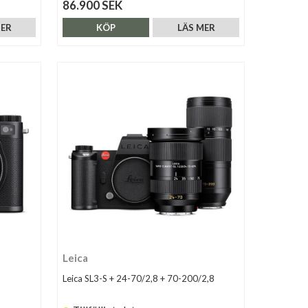
86.900 SEK
MER
KÖP
LÄS MER
Leica
Leica SL3-S + 24-70/2,8 + 70-200/2,8