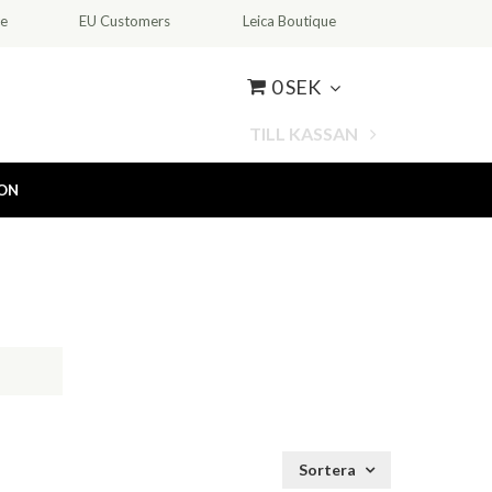
ce
EU Customers
Leica Boutique
0 SEK
TILL KASSAN
ION
Sortera