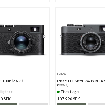
Leica
11-D Hus (20220)
Leica M11-P Metal Gray Paint Fini
(20071)
lligt slut
Finns i lager
90 SEK
107.990 SEK