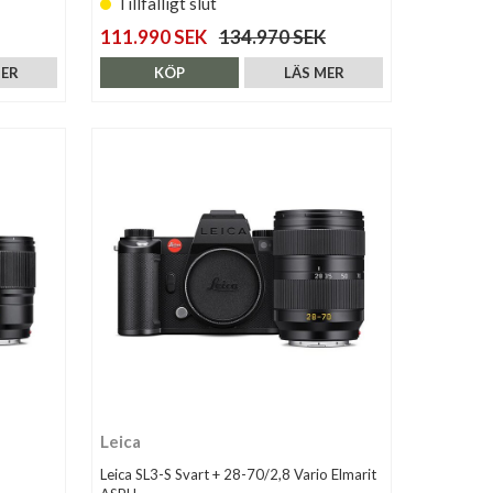
Tillfälligt slut
111.990 SEK
134.970 SEK
MER
KÖP
LÄS MER
Leica
Leica SL3-S Svart + 28-70/2,8 Vario Elmarit