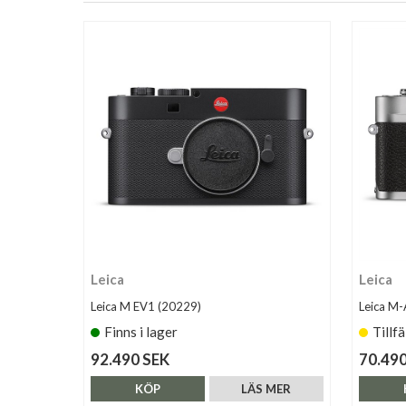
Leica
Leica
Leica M EV1 (20229)
Leica M-
Finns i lager
Tillfä
92.490 SEK
70.490
KÖP
LÄS MER