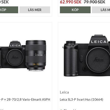
 SEK
62.990 SEK
79.900 SEK
KÖP
LÄS MER
KÖP
LÄS 
Leica
3-P + 28-70/2,8 Vario-Elmarit ASPH
Leica SL3-P Svart Hus (10664)