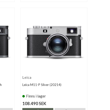
Leica
sh
Leica M11-P Silver (20214)
Finns i lager
108.490 SEK