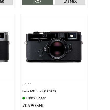
MER
KÖP
LÄS MER
Leica
Leica MP Svart (10302)
Finns i lager
70.990 SEK