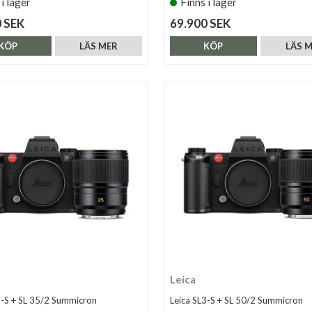
 i lager
Finns i lager
 SEK
69.900 SEK
KÖP
LÄS MER
KÖP
LÄS 
Leica
3-S + SL 35/2 Summicron
Leica SL3-S + SL 50/2 Summicron