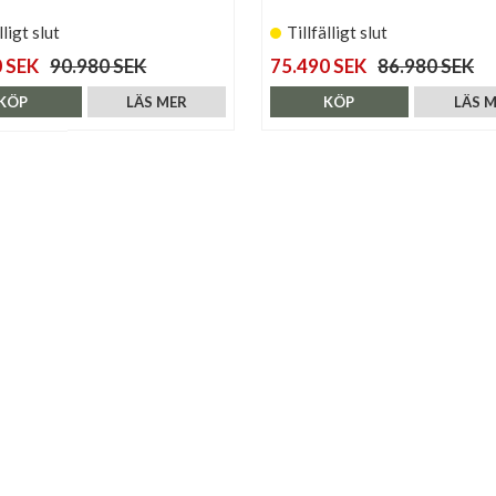
lligt slut
Tillfälligt slut
 SEK
90.980 SEK
75.490 SEK
86.980 SEK
KÖP
LÄS MER
KÖP
LÄS 