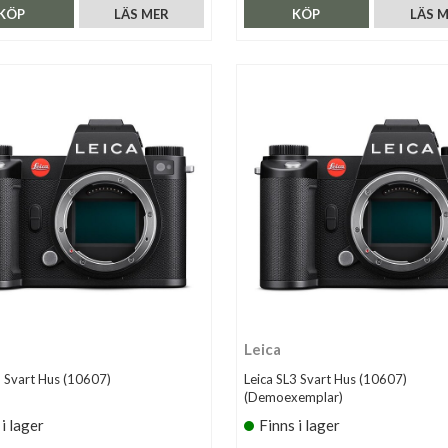
KÖP
LÄS MER
KÖP
LÄS 
Leica
3 Svart Hus (10607)
Leica SL3 Svart Hus (10607)
(Demoexemplar)
 i lager
Finns i lager