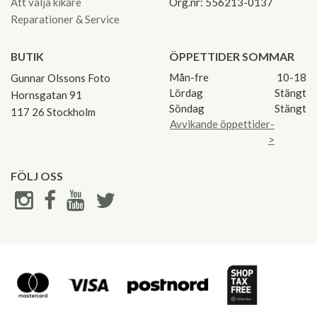
Att välja kikare
Org.nr: 556213-0137
Reparationer & Service
BUTIK
ÖPPETTIDER SOMMAR
Mån-fre
10-18
Gunnar Olssons Foto
Lördag
Stängt
Hornsgatan 91
Söndag
Stängt
117 26 Stockholm
Avvikande öppettider-
>
FÖLJ OSS