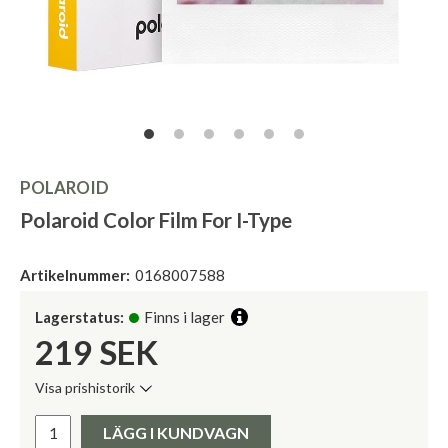
POLAROID
Polaroid Color Film For I-Type
Artikelnummer:
0168007588
Lagerstatus:
Finns i lager
219
SEK
Visa prishistorik
Lägsta pris de senaste 30 dagarna:
Pris:
LÄGG I KUNDVAGN