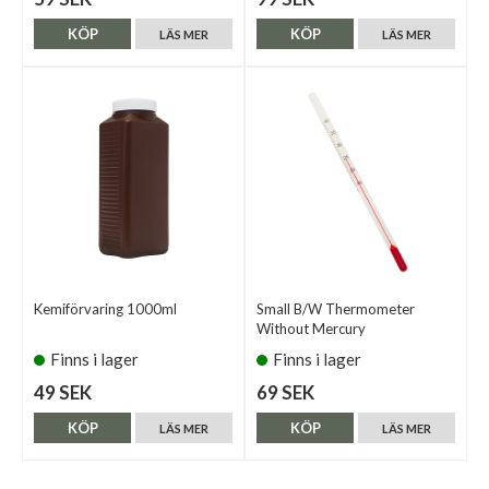
KÖP
KÖP
LÄS MER
LÄS MER
Kemiförvaring 1000ml
Small B/W Thermometer
Without Mercury
Finns i lager
Finns i lager
49 SEK
69 SEK
KÖP
KÖP
LÄS MER
LÄS MER