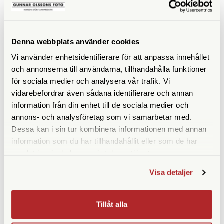
KÖP
KÖP
LÄS MER
LÄS MER
Denna webbplats använder cookies
Vi använder enhetsidentifierare för att anpassa innehållet
ANDRA KÖPTE ÄVEN
och annonserna till användarna, tillhandahålla funktioner
för sociala medier och analysera vår trafik. Vi
vidarebefordrar även sådana identifierare och annan
information från din enhet till de sociala medier och
annons- och analysföretag som vi samarbetar med.
Dessa kan i sin tur kombinera informationen med annan
information som du har tillhandahållit eller som de har
samlat in när du har använt deras tjänster.
Visa detaljer
Adox
Adox
Tillåt alla
Adox ADOFIX Plus Fixer 500
Adox ADONAL 100 ml
ml Concentrate
Developer Concentrate