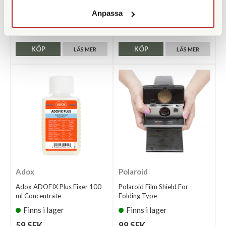
(Rodinal)
Anpassa
Finns i lager
Finns i lager
99 SEK
79 SEK
KÖP
KÖP
LÄS MER
LÄS MER
Adox
Polaroid
Adox ADOFIX Plus Fixer 100
Polaroid Film Shield For
ml Concentrate
Folding Type
Finns i lager
Finns i lager
59 SEK
99 SEK