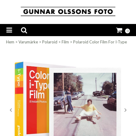
0
Hem
>
Varumärke
>
Polaroid
>
Film
>
Polaroid Color Film For I-Type