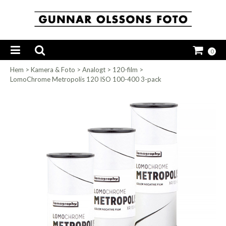
0
Hem
>
Kamera & Foto
>
Analogt
>
120-film
>
LomoChrome Metropolis 120 ISO 100-400 3-pack