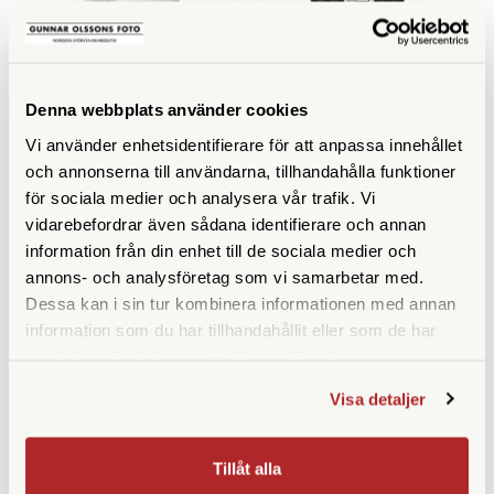
Denna webbplats använder cookies
Lomography
Harman 125 120 Red 3-
Pack
Vi använder enhetsidentifierare för att anpassa innehållet
Lomography Color
och annonserna till användarna, tillhandahålla funktioner
Negative 120 ISO 800 3
Pack
för sociala medier och analysera vår trafik. Vi
Finns i lager
Tillfälligt slut
vidarebefordrar även sådana identifierare och annan
information från din enhet till de sociala medier och
475 SEK
529 SEK
annons- och analysföretag som vi samarbetar med.
KÖP
KÖP
LÄS MER
LÄS MER
Dessa kan i sin tur kombinera informationen med annan
information som du har tillhandahållit eller som de har
samlat in när du har använt deras tjänster.
Visa detaljer
SPECIFIKATIONER
Tillåt alla
ISO
400