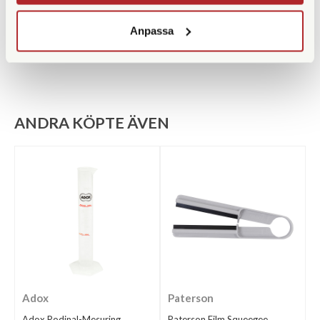
Filmtyp
Färg
Anpassa
ANDRA KÖPTE ÄVEN
Adox
Paterson
Adox Rodinal-Mesuring
Paterson Film Squeegee