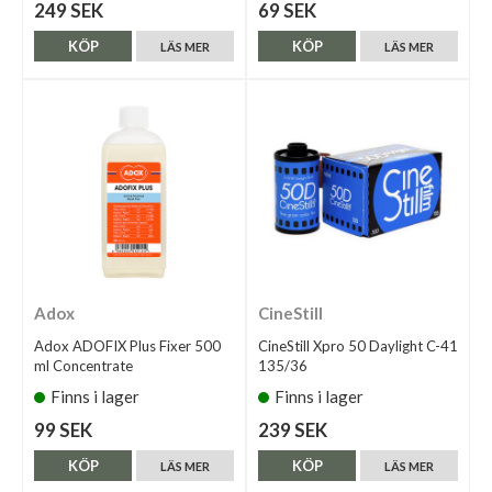
249 SEK
69 SEK
KÖP
KÖP
LÄS MER
LÄS MER
Adox
CineStill
Adox ADOFIX Plus Fixer 500
CineStill Xpro 50 Daylight C-41
ml Concentrate
135/36
Finns i lager
Finns i lager
99 SEK
239 SEK
KÖP
KÖP
LÄS MER
LÄS MER