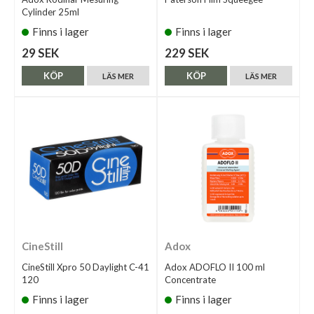
Cylinder 25ml
Finns i lager
Finns i lager
29 SEK
229 SEK
KÖP
KÖP
LÄS MER
LÄS MER
CineStill
Adox
CineStill Xpro 50 Daylight C-41
Adox ADOFLO II 100 ml
120
Concentrate
Finns i lager
Finns i lager