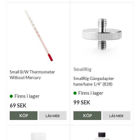
SmallRig
Small B/W Thermometer
Without Mercury
SmallRig Gängadapter
hane/hane 1/4" (828)
Finns i lager
Finns i lager
99 SEK
69 SEK
KÖP
KÖP
LÄS MER
LÄS MER