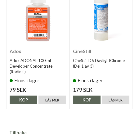
Adox
CineStill
Adox ADONAL 100 ml
CineStill D6 DaylightChrome
Developer Concentrate
(Del 1 av 3)
(Rodinal)
Finns i lager
Finns i lager
79 SEK
179 SEK
KÖP
KÖP
LÄS MER
LÄS MER
Tillbaka