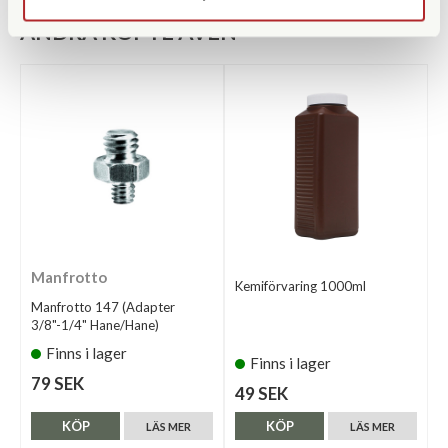
ANDRA KÖPTE ÄVEN
Manfrotto
Kemiförvaring 1000ml
Manfrotto 147 (Adapter
3/8"-1/4" Hane/Hane)
Finns i lager
Finns i lager
79 SEK
49 SEK
KÖP
KÖP
LÄS MER
LÄS MER