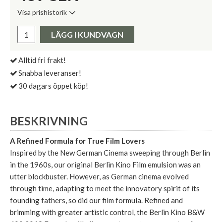
Visa prishistorik
Lägsta pris de senaste 30 dagarna:
Pris:
LÄGG I KUNDVAGN
Alltid fri frakt!
Snabba leveranser!
30 dagars öppet köp!
BESKRIVNING
A Refined Formula for True Film Lovers
Inspired by the New German Cinema sweeping through Berlin
in the 1960s, our original Berlin Kino Film emulsion was an
utter blockbuster. However, as German cinema evolved
through time, adapting to meet the innovatory spirit of its
founding fathers, so did our film formula. Refined and
brimming with greater artistic control, the Berlin Kino B&W