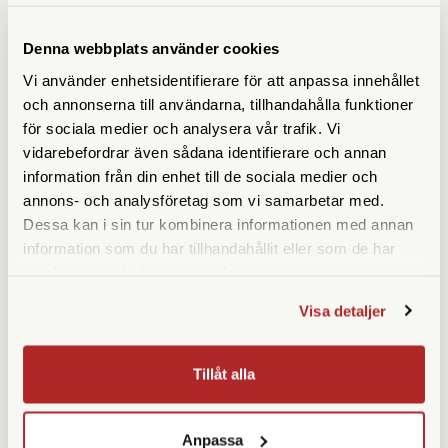
Fomapan 200 120 Retro
Adox CHS II 100 120 5-
Edition 5-pack
Pack
Denna webbplats använder cookies
Finns i lager
Tillfälligt slut
Vi använder enhetsidentifierare för att anpassa innehållet
345 SEK
495 SEK
och annonserna till användarna, tillhandahålla funktioner
KÖP
KÖP
LÄS MER
LÄS MER
för sociala medier och analysera vår trafik. Vi
vidarebefordrar även sådana identifierare och annan
information från din enhet till de sociala medier och
annons- och analysföretag som vi samarbetar med.
Dessa kan i sin tur kombinera informationen med annan
SPECIFIKATIONER
information som du har tillhandahållit eller som de har
samlat in när du har använt deras tjänster.
ISO
400
Visa detaljer
Filmtyp
Svartvit
Tillåt alla
Anpassa