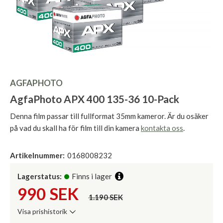
AGFAPHOTO
AgfaPhoto APX 400 135-36 10-Pack
Denna film passar till fullformat 35mm kameror. Är du osäker
på vad du skall ha för film till din kamera
kontakta oss
.
Artikelnummer:
0168008232
Lagerstatus:
Finns i lager
990
SEK
1.190 SEK
Visa prishistorik
Lägsta pris de senaste 30 dagarna: