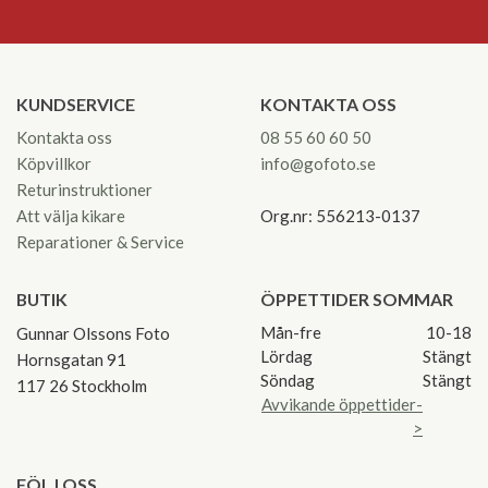
KUNDSERVICE
KONTAKTA OSS
Kontakta oss
08 55 60 60 50
Köpvillkor
info@gofoto.se
Returinstruktioner
Att välja kikare
Org.nr: 556213-0137
Reparationer & Service
BUTIK
ÖPPETTIDER SOMMAR
Mån-fre
10-18
Gunnar Olssons Foto
Lördag
Stängt
Hornsgatan 91
Söndag
Stängt
117 26 Stockholm
Avvikande öppettider-
>
FÖLJ OSS