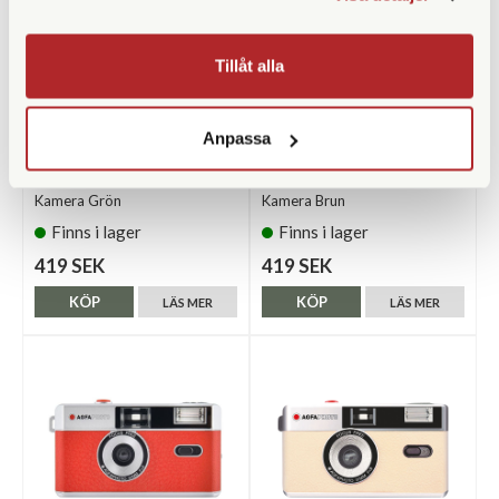
Tillåt alla
Anpassa
AgfaPhoto
AgfaPhoto
AgfaPhoto Analog 35mm
AgfaPhoto Analog 35mm
Kamera Grön
Kamera Brun
Finns i lager
Finns i lager
419 SEK
419 SEK
KÖP
KÖP
LÄS MER
LÄS MER