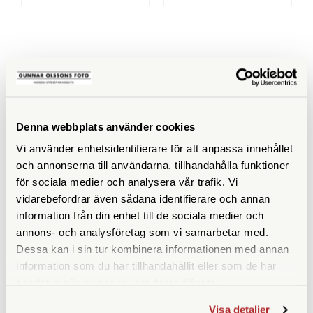
SPECIFIKATIONER
ISO
400
Denna webbplats använder cookies
Filmtyp
Svartvit
Vi använder enhetsidentifierare för att anpassa innehållet
och annonserna till användarna, tillhandahålla funktioner
för sociala medier och analysera vår trafik. Vi
vidarebefordrar även sådana identifierare och annan
information från din enhet till de sociala medier och
ANDRA KÖPTE ÄVEN
annons- och analysföretag som vi samarbetar med.
Dessa kan i sin tur kombinera informationen med annan
information som du har tillhandahållit eller som de har
samlat in när du har använt deras tjänster.
Visa detaljer