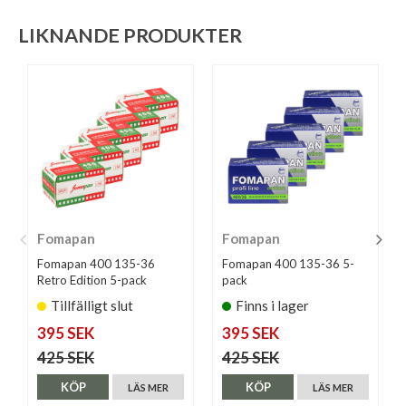
LIKNANDE PRODUKTER
Fomapan
Fomapan
Fomapan 400 135-36
Fomapan 400 135-36 5-
Retro Edition 5-pack
pack
Tillfälligt slut
Finns i lager
395 SEK
395 SEK
425 SEK
425 SEK
KÖP
KÖP
LÄS MER
LÄS MER