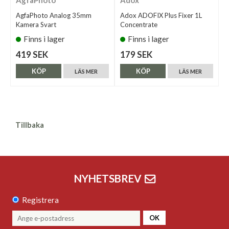
AgfaPhoto
Adox
AgfaPhoto Analog 35mm
Adox ADOFIX Plus Fixer 1L
Kamera Svart
Concentrate
Finns i lager
Finns i lager
419 SEK
179 SEK
KÖP
KÖP
LÄS MER
LÄS MER
Tillbaka
NYHETSBREV
Registrera
OK