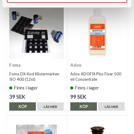
Foma
Adox
Foma DX-Kod Klistermärken
Adox ADOFIX Plus Fixer 500
ISO 400 (12st)
ml Concentrate
Finns i lager
Finns i lager
39 SEK
99 SEK
KÖP
KÖP
LÄS MER
LÄS MER