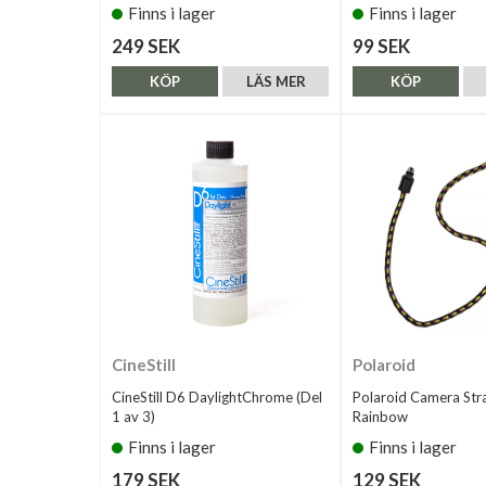
Finns i lager
Finns i lager
249 SEK
99 SEK
KÖP
LÄS MER
KÖP
CineStill
Polaroid
CineStill D6 DaylightChrome (Del
Polaroid Camera St
1 av 3)
Rainbow
Finns i lager
Finns i lager
179 SEK
129 SEK