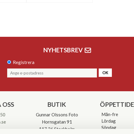
NYHETSBREV
Registrera
OK
 OSS
BUTIK
ÖPPETTID
Mån-fre
 50
Gunnar Olssons Foto
Lördag
.se
Hornsgatan 91
Söndag
117 26 Stockholm
Avvikande öpp