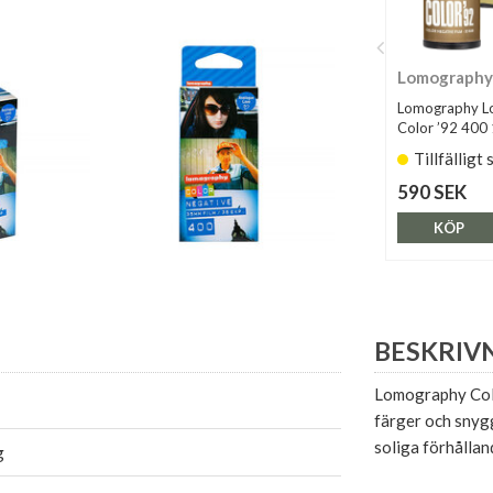
Lomography
Lomography 
Color ’92 400
Tillfälligt 
590 SEK
KÖP
BESKRIV
Lomography Colo
färger och snygg
soliga förhållan
g