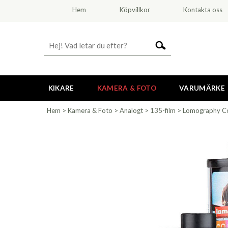
Hem
Köpvillkor
Kontakta oss
KIKARE
KAMERA & FOTO
VARUMÄRKE
Hem
>
Kamera & Foto
>
Analogt
>
135-film
>
Lomography Co