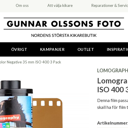
Om oss
Att välja kikare
Reparationer & Servi
ÖVRIGT
KAMPANJER
OUTLET
INSPIRAT
lor Negative 35 mm ISO 400 3 Pack
LOMOGRAPH
Lomogra
ISO 400 
Denna film passa
skall ha för film 
Artikelnummer