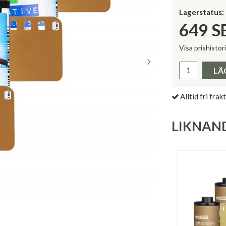
Lagerstatus:
649
S
Visa prishistor
Lägsta pris 
LÄ
Alltid fri frakt
LIKNAN