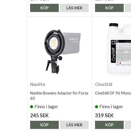
KÖP
LÄS MER
KÖP
Nanlite
CineStill
Nanlite Bowens Adaptor för Forza
CineStill DF 96 Mon
60
Finns i lager
Finns i lager
245 SEK
319 SEK
KÖP
LÄS MER
KÖP