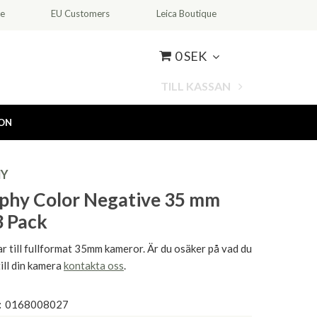
ce
EU Customers
Leica Boutique
0 SEK
TILL KASSAN
ION
Y
phy Color Negative 35 mm
3 Pack
r till fullformat 35mm kameror. Är du osäker på vad du
till din kamera
kontakta oss
.
:
0168008027