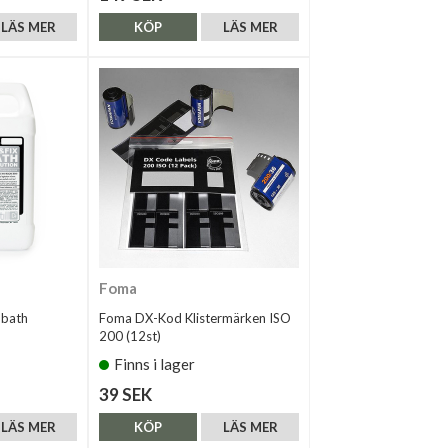
LÄS MER
KÖP
LÄS MER
Foma
obath
Foma DX-Kod Klistermärken ISO
200 (12st)
Finns i lager
39 SEK
LÄS MER
KÖP
LÄS MER