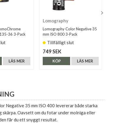
Lomography
Adox
LomoChrome
Lomography Color Negative 35
Adox Scala
 135-36 3-Pack
mm ISO 800 3-Pack
slut
Tillfälligt slut
Finns i 
749 SEK
315 SEK
LÄS MER
KÖP
LÄS MER
KÖP
NING
r Negative 35 mm ISO 400 levererar både starka
 skärpa. Oavsett om du fotar under molniga eller
den får du ett snyggt resultat.