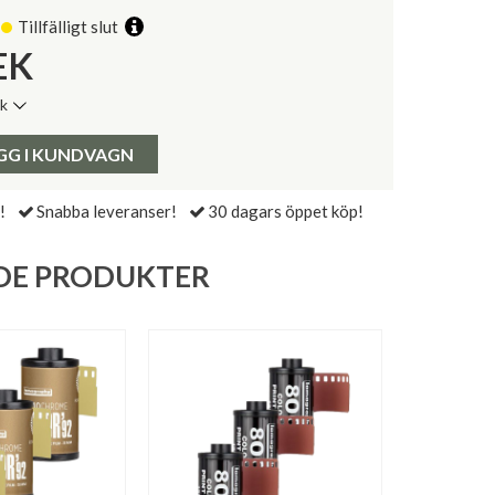
Tillfälligt slut
EK
ik
de senaste 30 dagarna:
Pris:
GG I KUNDVAGN
!
Snabba leveranser!
30 dagars öppet köp!
DE PRODUKTER