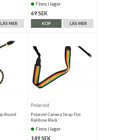
Finns i lager
69 SEK
LÄS MER
KÖP
LÄS MER
Polaroid
rap Round
Polaroid Camera Strap Flat
Rainbow Black
Finns i lager
149 SEK