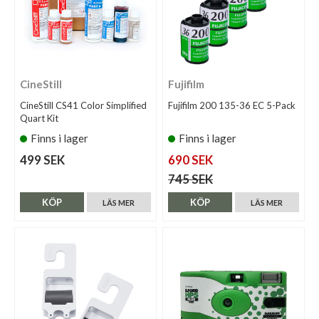
CineStill
Fujifilm
CineStill CS41 Color Simplified
Fujifilm 200 135-36 EC 5-Pack
Quart Kit
Finns i lager
Finns i lager
499 SEK
690 SEK
745 SEK
KÖP
KÖP
LÄS MER
LÄS MER