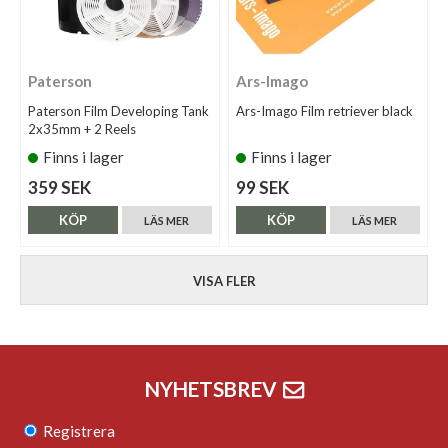
Paterson
Ars-Imago
Paterson Film Developing Tank
Ars-Imago Film retriever black
2x35mm + 2 Reels
Finns i lager
Finns i lager
359 SEK
99 SEK
KÖP
KÖP
LÄS MER
LÄS MER
VISA FLER
NYHETSBREV
Registrera