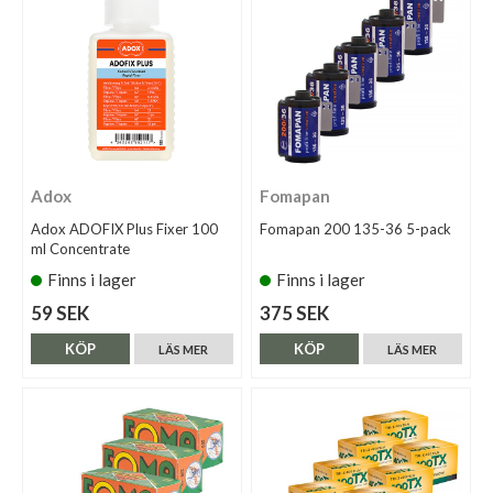
Adox
Fomapan
Adox ADOFIX Plus Fixer 100
Fomapan 200 135-36 5-pack
ml Concentrate
Finns i lager
Finns i lager
59 SEK
375 SEK
KÖP
KÖP
LÄS MER
LÄS MER