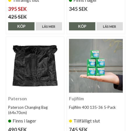
395 SEK
345 SEK
425 SEK
KÖP
KÖP
LÄS MER
LÄS MER
Paterson
Fujifilm
Paterson Changing Bag
Fujifilm 400 135-36 5-Pack
(64x70cm)
Finns i lager
Tillfälligt slut
490 SEK
745 SEK