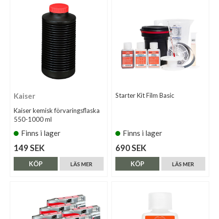
Kaiser
Starter Kit Film Basic
Kaiser kemisk förvaringsflaska
550-1000 ml
Finns i lager
Finns i lager
149 SEK
690 SEK
KÖP
KÖP
LÄS MER
LÄS MER