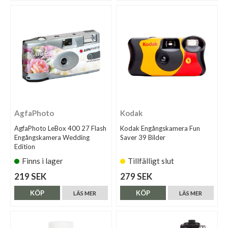
AgfaPhoto
Kodak
AgfaPhoto LeBox 400 27 Flash
Kodak Engångskamera Fun
Engångskamera Wedding
Saver 39 Bilder
Edition
Finns i lager
Tillfälligt slut
219 SEK
279 SEK
KÖP
KÖP
LÄS MER
LÄS MER