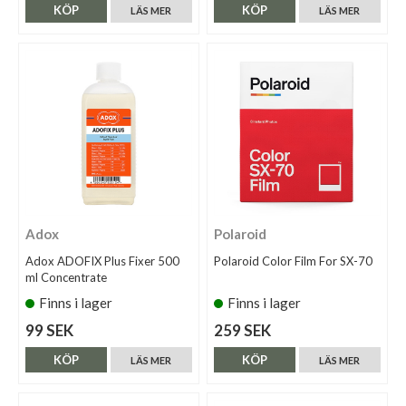
KÖP
KÖP
LÄS MER
LÄS MER
Adox
Polaroid
Adox ADOFIX Plus Fixer 500
Polaroid Color Film For SX-70
ml Concentrate
Finns i lager
Finns i lager
99 SEK
259 SEK
KÖP
KÖP
LÄS MER
LÄS MER