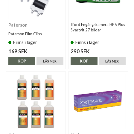
Paterson
Ilford Engångskamera HP5 Plus
Svartvit 27 bilder
Paterson Film Clips
Finns i lager
Finns i lager
169 SEK
290 SEK
KÖP
KÖP
LÄS MER
LÄS MER