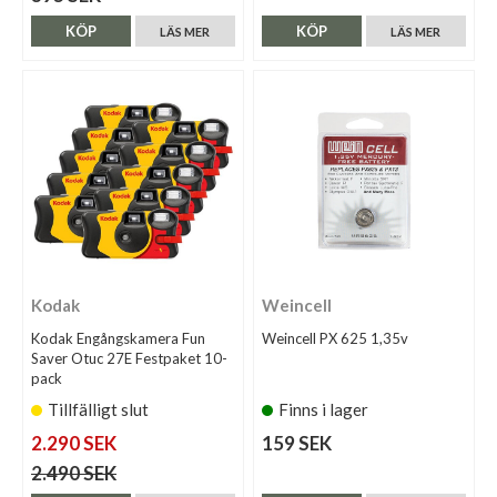
KÖP
KÖP
LÄS MER
LÄS MER
Kodak
Weincell
Kodak Engångskamera Fun
Weincell PX 625 1,35v
Saver Otuc 27E Festpaket 10-
pack
Tillfälligt slut
Finns i lager
2.290 SEK
159 SEK
2.490 SEK