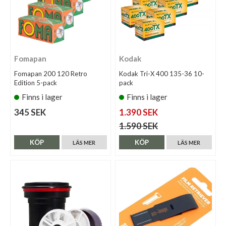
Fomapan
Kodak
Fomapan 200 120 Retro
Kodak Tri-X 400 135-36 10-
Edition 5-pack
pack
Finns i lager
Finns i lager
345 SEK
1.390 SEK
1.590 SEK
KÖP
KÖP
LÄS MER
LÄS MER