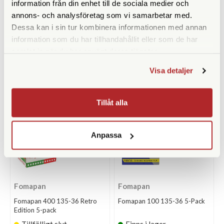
information från din enhet till de sociala medier och
Edition Bröllopspaket 10-pack
(Rodinal)
annons- och analysföretag som vi samarbetar med.
Tillfälligt slut
Finns i lager
Dessa kan i sin tur kombinera informationen med annan
1.990 SEK
79 SEK
information som du har tillhandahållit eller som de har
2.190 SEK
samlat in när du har använt deras tjänster.
KÖP
KÖP
LÄS MER
LÄS MER
Visa detaljer
Tillåt alla
Anpassa
Fomapan
Fomapan
Fomapan 400 135-36 Retro
Fomapan 100 135-36 5-Pack
Edition 5-pack
Tillfälligt slut
Finns i lager