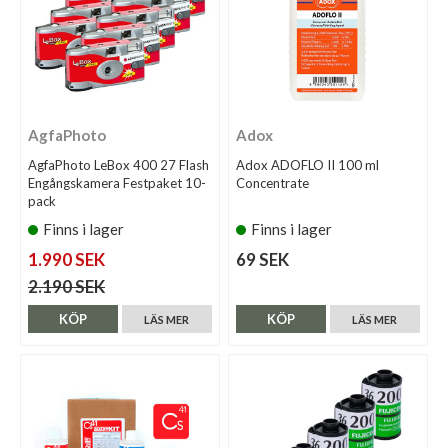
AgfaPhoto
Adox
AgfaPhoto LeBox 400 27 Flash
Adox ADOFLO II 100 ml
Engångskamera Festpaket 10-
Concentrate
pack
Finns i lager
Finns i lager
1.990 SEK
69 SEK
2.190 SEK
KÖP
KÖP
LÄS MER
LÄS MER