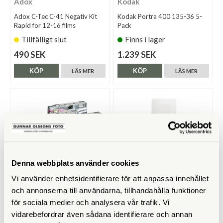
Adox
Kodak
Adox C-Tec C-41 Negativ Kit
Kodak Portra 400 135-36 5-
Rapid for 12-16 films
Pack
Tillfälligt slut
Finns i lager
490 SEK
1.239 SEK
KÖP
KÖP
LÄS MER
LÄS MER
Denna webbplats använder cookies
Vi använder enhetsidentifierare för att anpassa innehållet
och annonserna till användarna, tillhandahålla funktioner
AgfaPhoto
Adox
för sociala medier och analysera vår trafik. Vi
AgfaPhoto LeBox 400 27 Flash
Adox ADONAL 100 ml
vidarebefordrar även sådana identifierare och annan
Engångskamera Wedding
Developer Concentrate