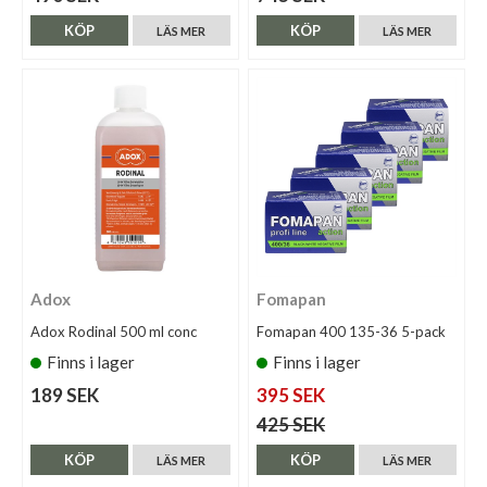
KÖP
KÖP
LÄS MER
LÄS MER
Adox
Fomapan
Adox Rodinal 500 ml conc
Fomapan 400 135-36 5-pack
Finns i lager
Finns i lager
189 SEK
395 SEK
425 SEK
KÖP
KÖP
LÄS MER
LÄS MER