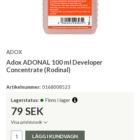
ADOX
Adox ADONAL 100 ml Developer
Concentrate (Rodinal)
Artikelnummer:
0168008523
Lagerstatus:
Finns i lager
79
SEK
Visa prishistorik
Lägsta pris de senaste 30 dagarna:
Pris:
LÄGG I KUNDVAGN