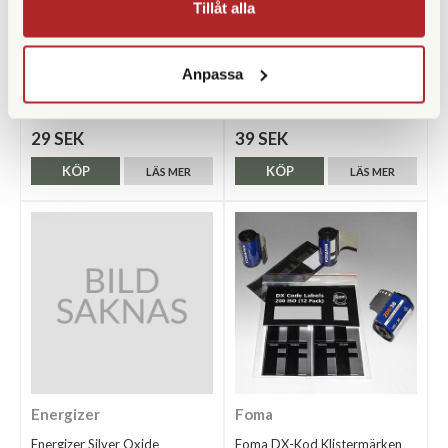
Tillåt alla
Adox
Foma
Adox Rodinal-Mesuring
Foma DX-Kod Klistermärken
Anpassa
Cylinder 25ml
ISO 400 (12st)
Finns i lager
Finns i lager
29 SEK
39 SEK
KÖP
KÖP
LÄS MER
LÄS MER
Energizer
Foma
Energizer Silver Oxide
Foma DX-Kod Klistermärken