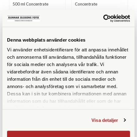
500 ml Concentrate
Concentrate
Finns i lager
Finns i lager
99 SEK
69 SEK
KÖP
KÖP
LÄS MER
LÄS MER
Denna webbplats använder cookies
Vi använder enhetsidentifierare för att anpassa innehållet
och annonserna till användarna, tillhandahålla funktioner
för sociala medier och analysera vår trafik. Vi
ANDRA KÖPTE ÄVEN
vidarebefordrar även sådana identifierare och annan
information från din enhet till de sociala medier och
annons- och analysföretag som vi samarbetar med.
Dessa kan i sin tur kombinera informationen med annan
information som du har tillhandahållit eller som de har
samlat in när du har använt deras tjänster.
Visa detaljer