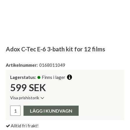
Adox C-Tec E-6 3-bath kit for 12 films
Artikelnummer:
0168011049
Lagerstatus:
Finns i lager
599
SEK
Visa prishistorik
Lägsta pris de senaste 30 dagarna:
Pris:
LÄGG I KUNDVAGN
Alltid fri frakt!