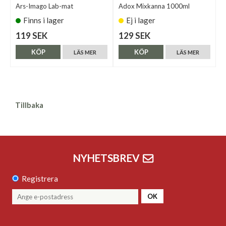
Ars-Imago Lab-mat
Adox Mixkanna 1000ml
Finns i lager
Ej i lager
119 SEK
129 SEK
KÖP
KÖP
LÄS MER
LÄS MER
Tillbaka
NYHETSBREV
Registrera
OK