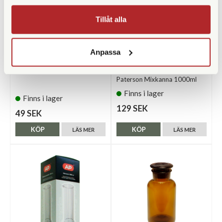
Tillåt alla
Anpassa
Paterson
Kemiförvaring 1000ml
Paterson Mixkanna 1000ml
Finns i lager
Finns i lager
129 SEK
49 SEK
KÖP
KÖP
LÄS MER
LÄS MER