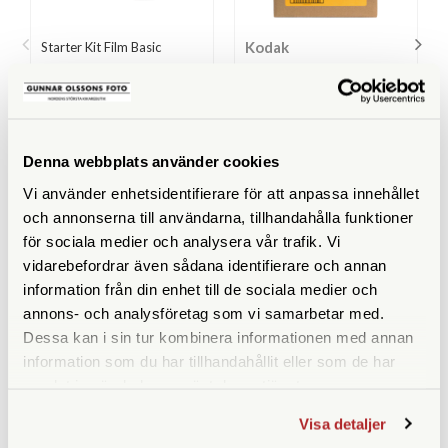
Kodak
Starter Kit Film Basic
Kodak Color Negative C-41
Film processing Kit 2,5 L
Finns i lager
Finns i lager
Denna webbplats använder cookies
690 SEK
990 SEK
Vi använder enhetsidentifierare för att anpassa innehållet
KÖP
KÖP
LÄS MER
LÄS MER
och annonserna till användarna, tillhandahålla funktioner
för sociala medier och analysera vår trafik. Vi
vidarebefordrar även sådana identifierare och annan
information från din enhet till de sociala medier och
annons- och analysföretag som vi samarbetar med.
ANDRA KÖPTE ÄVEN
Dessa kan i sin tur kombinera informationen med annan
information som du har tillhandahållit eller som de har
samlat in när du har använt deras tjänster.
Visa detaljer