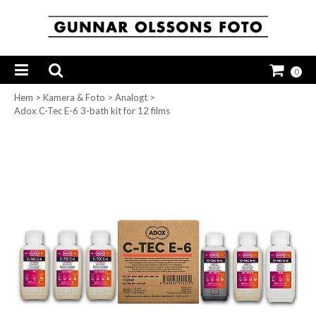
0
Hem
>
Kamera & Foto
>
Analogt
>
Adox C-Tec E-6 3-bath kit for 12 films