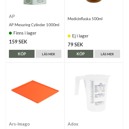
AP
Medicinflaska 500ml
AP Mesuring Cylinder 1000ml
Finns i lager
Ej i lager
159 SEK
79 SEK
KÖP
KÖP
LÄS MER
LÄS MER
Ars-Imago
Adox