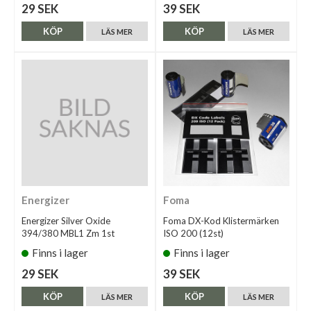
29 SEK
39 SEK
KÖP
KÖP
LÄS MER
LÄS MER
Energizer
Foma
Energizer Silver Oxide
Foma DX-Kod Klistermärken
394/380 MBL1 Zm 1st
ISO 200 (12st)
Finns i lager
Finns i lager
29 SEK
39 SEK
KÖP
KÖP
LÄS MER
LÄS MER