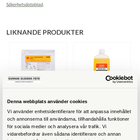
Säkerhetsdatablad
.
LIKNANDE PRODUKTER
Denna webbplats använder cookies
Kodak
Adox
Vi använder enhetsidentifierare för att anpassa innehållet
Kodak Professional D-76
Adox Neutol Eco 1000 ml
Film Developer Powder To
conc.
och annonserna till användarna, tillhandahålla funktioner
Make 1L
för sociala medier och analysera vår trafik. Vi
Finns i lager
Finns i lager
vidarebefordrar även sådana identifierare och annan