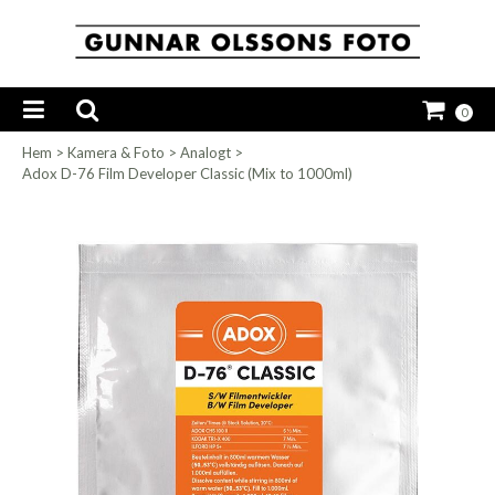
0
Hem
>
Kamera & Foto
>
Analogt
>
Adox D-76 Film Developer Classic (Mix to 1000ml)