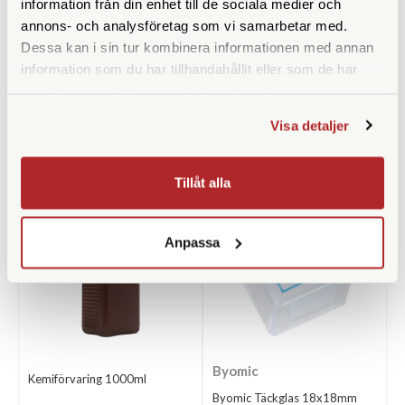
169 SEK
290 SEK
information från din enhet till de sociala medier och
annons- och analysföretag som vi samarbetar med.
KÖP
KÖP
LÄS MER
LÄS MER
Dessa kan i sin tur kombinera informationen med annan
information som du har tillhandahållit eller som de har
samlat in när du har använt deras tjänster.
Visa detaljer
ANDRA KÖPTE ÄVEN
Tillåt alla
Anpassa
Byomic
Kemiförvaring 1000ml
Byomic Täckglas 18x18mm