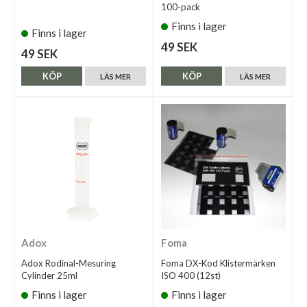
100-pack
Finns i lager
Finns i lager
49 SEK
49 SEK
KÖP
KÖP
LÄS MER
LÄS MER
Adox
Foma
Adox Rodinal-Mesuring
Foma DX-Kod Klistermärken
Cylinder 25ml
ISO 400 (12st)
Finns i lager
Finns i lager