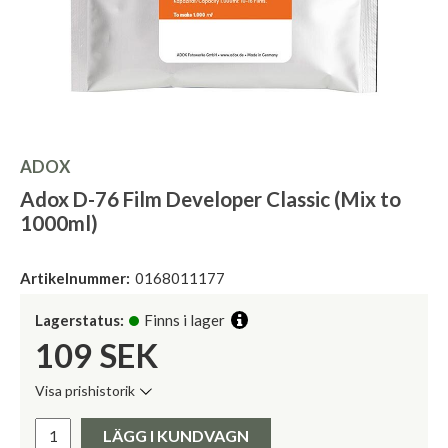
ADOX
Adox D-76 Film Developer Classic (Mix to
1000ml)
Artikelnummer:
0168011177
Lagerstatus:
Finns i lager
109
SEK
Visa prishistorik
Lägsta pris de senaste 30 dagarna:
Pris:
LÄGG I KUNDVAGN