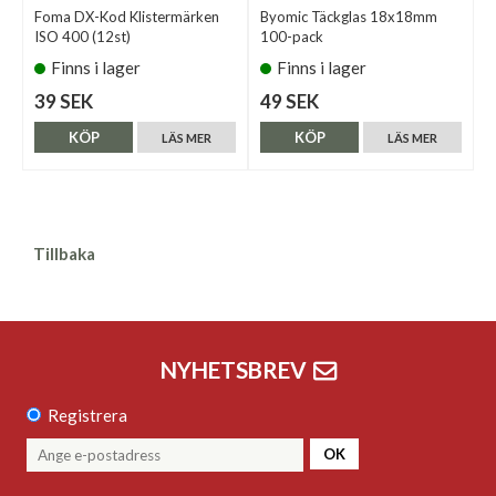
Foma DX-Kod Klistermärken
Byomic Täckglas 18x18mm
ISO 400 (12st)
100-pack
Finns i lager
Finns i lager
39 SEK
49 SEK
KÖP
KÖP
LÄS MER
LÄS MER
Tillbaka
NYHETSBREV
Registrera
OK