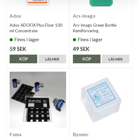
Adox
Ars-Imago
Adox ADOFIX Plus Fixer 100
Ars-Imago Green Bottle
ml Concentrate
Kemiförvaring
Finns i lager
Finns i lager
59 SEK
49 SEK
KÖP
KÖP
LÄS MER
LÄS MER
Foma
Byomic