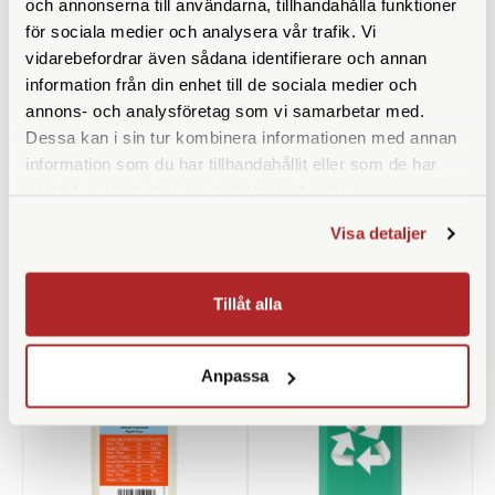
och annonserna till användarna, tillhandahålla funktioner
för sociala medier och analysera vår trafik. Vi
vidarebefordrar även sådana identifierare och annan
information från din enhet till de sociala medier och
annons- och analysföretag som vi samarbetar med.
Adox
Kemiförvaring 1000ml
Dessa kan i sin tur kombinera informationen med annan
Adox Rodinal-Mesuring
information som du har tillhandahållit eller som de har
Cylinder 25ml
samlat in när du har använt deras tjänster.
Finns i lager
Finns i lager
Visa detaljer
29 SEK
49 SEK
KÖP
KÖP
LÄS MER
LÄS MER
Tillåt alla
Anpassa