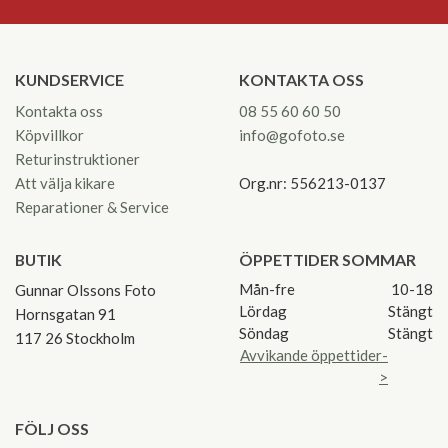
KUNDSERVICE
KONTAKTA OSS
Kontakta oss
08 55 60 60 50
Köpvillkor
info@gofoto.se
Returinstruktioner
Att välja kikare
Org.nr: 556213-0137
Reparationer & Service
BUTIK
ÖPPETTIDER SOMMAR
Mån-fre
10-18
Gunnar Olssons Foto
Lördag
Stängt
Hornsgatan 91
Söndag
Stängt
117 26 Stockholm
Avvikande öppettider-
>
FÖLJ OSS