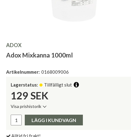
ADOX
Adox Mixkanna 1000ml
Artikelnummer:
0168009006
Lagerstatus:
Tillfälligt slut
129
SEK
Visa prishistorik
Lägsta pris de senaste 30 dagarna:
Pris:
LÄGG I KUNDVAGN
Alltid fri frakt!