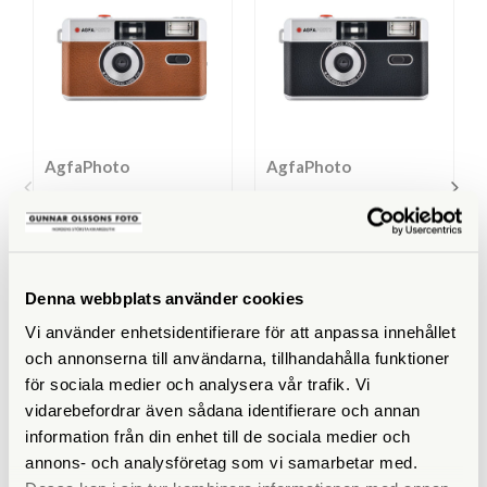
AgfaPhoto
AgfaPhoto
AgfaPhoto Analog 35mm
AgfaPhoto Analog 35mm
Kamera Brun
Kamera Svart
Finns i lager
Finns i lager
Denna webbplats använder cookies
419 SEK
419 SEK
Vi använder enhetsidentifierare för att anpassa innehållet
och annonserna till användarna, tillhandahålla funktioner
för sociala medier och analysera vår trafik. Vi
KÖP
KÖP
LÄS MER
LÄS MER
vidarebefordrar även sådana identifierare och annan
information från din enhet till de sociala medier och
annons- och analysföretag som vi samarbetar med.