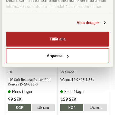
Dessa kan i sin tur kombinera informationen med annan
information som du har tillhandahållit eller som de har
ANDRA KÖPTE ÄVEN
samlat in när du har använt deras tjänster.
Visa detaljer
Tillåt alla
Anpassa
JJC
Weincell
JJC Soft Release Button Röd
Weincell PX 625 1,35v
Konkav (SRB-C11R)
Finns i lager
Finns i lager
99 SEK
159 SEK
KÖP
KÖP
LÄS MER
LÄS MER