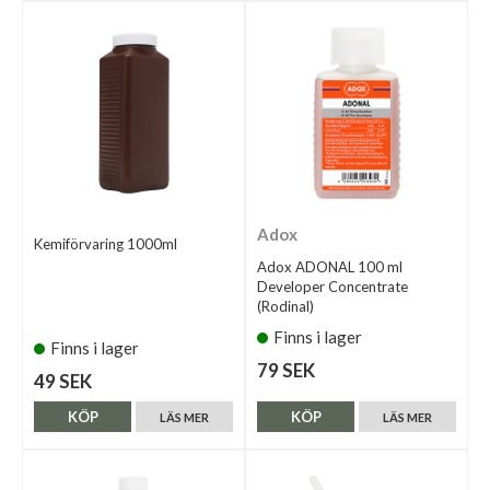
Adox
Kemiförvaring 1000ml
Adox ADONAL 100 ml
Developer Concentrate
(Rodinal)
Finns i lager
Finns i lager
79 SEK
49 SEK
KÖP
KÖP
LÄS MER
LÄS MER