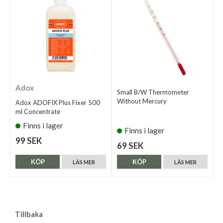
Adox
Small B/W Thermometer
Without Mercury
Adox ADOFIX Plus Fixer 500
ml Concentrate
Finns i lager
Finns i lager
99 SEK
69 SEK
KÖP
KÖP
LÄS MER
LÄS MER
Tillbaka