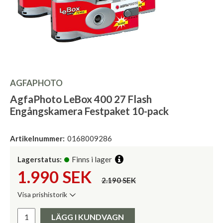
AGFAPHOTO
AgfaPhoto LeBox 400 27 Flash
Engångskamera Festpaket 10-pack
Artikelnummer:
0168009286
Lagerstatus:
Finns i lager
1.990
SEK
2.190 SEK
Visa prishistorik
Lägsta pris de senaste 30 dagarna:
Pris:
LÄGG I KUNDVAGN