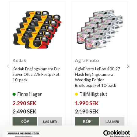
Kodak
AgfaPhoto
Kodak Engångskamera Fun
AgfaPhoto LeBox 400 27
Saver Otuc 27E Festpaket
Flash Engångskamera
10-pack
Wedding Edition
Bröllopspaket 10-pack
Finns i lager
Tillfälligt slut
2.290 SEK
1.990 SEK
2.490 SEK
2.190 SEK
KÖP
KÖP
LÄS MER
LÄS MER