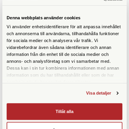
Denna webbplats använder cookies
ANDRA KÖPTE ÄVEN
Vi använder enhetsidentifierare för att anpassa innehållet
och annonserna till användarna, tillhandahålla funktioner
för sociala medier och analysera vår trafik. Vi
vidarebefordrar även sådana identifierare och annan
information från din enhet till de sociala medier och
annons- och analysföretag som vi samarbetar med.
Dessa kan i sin tur kombinera informationen med annan
information som du har tillhandahållit eller som de har
samlat in när du har använt deras tjänster.
Visa detaljer
AgfaPhoto
AgfaPhoto
AgfaPhoto LeBox 400 27 Flash
AgfaPhoto LeBox 400 27 Flash
Engångskamera
Engångskamera Wedding
Tillåt alla
Edition
Finns i lager
Finns i lager