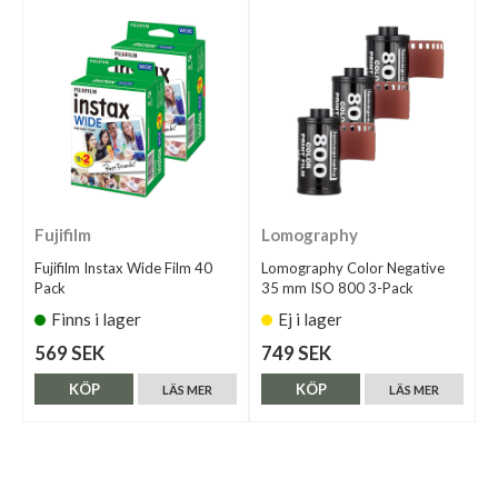
Fujifilm
Lomography
Fujifilm Instax Wide Film 40
Lomography Color Negative
Pack
35 mm ISO 800 3-Pack
Finns i lager
Ej i lager
569 SEK
749 SEK
KÖP
KÖP
LÄS MER
LÄS MER