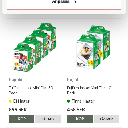
219 SEK
219 SEK
Anpassa
KÖP
KÖP
LÄS MER
LÄS MER
Fujifilm
Fujifilm
Fujifilm Instax Mini Film 80
Fujifilm Instax Mini Film 40
Pack
Pack
Ej i lager
Finns i lager
899 SEK
458 SEK
KÖP
KÖP
LÄS MER
LÄS MER