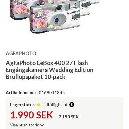
AGFAPHOTO
AgfaPhoto LeBox 400 27 Flash
Engångskamera Wedding Edition
Bröllopspaket 10-pack
Artikelnummer:
0168011845
Lagerstatus:
Tillfälligt slut
1.990
SEK
2.190 SEK
Visa prishistorik
Lägsta pris de senaste 30 dagarna: