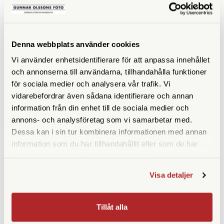
Denna webbplats använder cookies
ANDRA KÖPTE ÄVEN
Vi använder enhetsidentifierare för att anpassa innehållet
och annonserna till användarna, tillhandahålla funktioner
för sociala medier och analysera vår trafik. Vi
vidarebefordrar även sådana identifierare och annan
information från din enhet till de sociala medier och
annons- och analysföretag som vi samarbetar med.
Dessa kan i sin tur kombinera informationen med annan
information som du har tillhandahållit eller som de har
samlat in när du har använt deras tjänster.
AgfaPhoto
AgfaPhoto
Visa detaljer
AgfaPhoto LeBox 400 27 Flash
AgfaPhoto LeBox 400 27 Flash
Engångskamera Wedding
Engångskamera
Tillåt alla
Edition
Finns i lager
Finns i lager