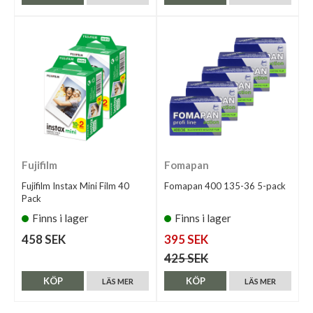
Fujifilm
Fomapan
Fujifilm Instax Mini Film 40
Fomapan 400 135-36 5-pack
Pack
Finns i lager
Finns i lager
458 SEK
395 SEK
425 SEK
KÖP
KÖP
LÄS MER
LÄS MER