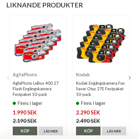
LIKNANDE PRODUKTER
AgfaPhoto
Kodak
AgfaPhoto LeBox 400 27
Kodak Engångskamera Fun
Flash Engångskamera
Saver Otuc 27E Festpaket
Festpaket 10-pack
10-pack
Finns i lager
Finns i lager
1.990 SEK
2.290 SEK
2.190 SEK
2.490 SEK
KÖP
KÖP
LÄS MER
LÄS MER